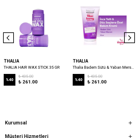
THALIA
THALIA
THALIA HAIR WAX STICK 35 GR
Thalia Badem Sütü & Yaban Mersini Özlü İnce Telli & Düz Saçlar İçin Bakım Kremi 150ml
₺ 435.00
₺ 435.00
%
40
%
40
₺ 261.00
₺ 261.00
Kurumsal
Müşteri Hizmetleri