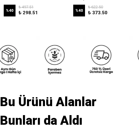
₺ 497.51
₺ 622.50
%
40
%
40
₺ 298.51
₺ 373.50
Bu Ürünü Alanlar
Bunları da Aldı