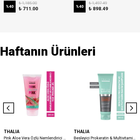
₺ 1,185.00
₺ 1,497.49
%
40
%
40
₺ 711.00
₺ 898.49
Haftanın Ürünleri
THALIA
THALIA
Pink Aloe Vera Özlü Nemlendirici & Canlandırıcı Yüz Peeling Jel 200ml
Besleyici Prokeratin & Multivitamin Saç Bakım Şampuanı - 300 Ml