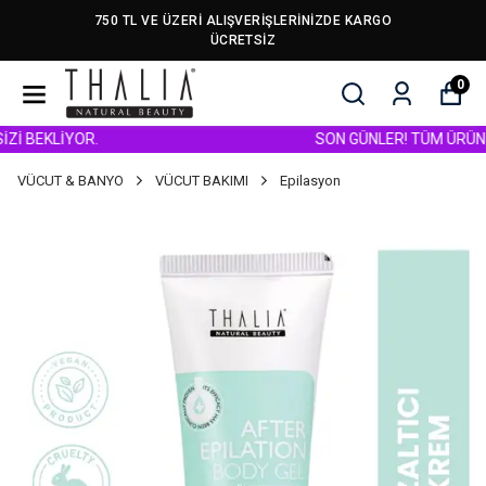
750 TL VE ÜZERİ ALIŞVERİŞLERİNİZDE KARGO
ÜCRETSİZ
0
 BEKLİYOR.
SON GÜNLER! TÜM ÜRÜNLERDE
VÜCUT & BANYO
VÜCUT BAKIMI
Epilasyon