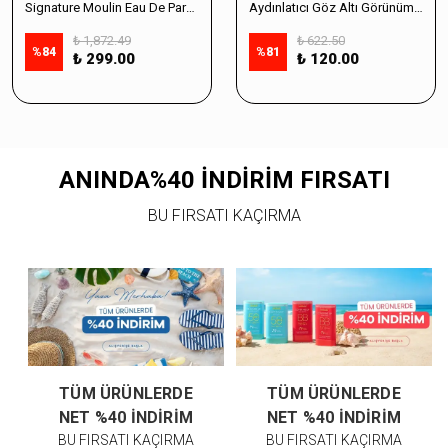
Signature Moulin Eau De Parfüm Women 50ml & Sabun Seti
Aydınlatıcı Göz Altı Görünüm Destekleyici Cilt Bakım Serumu %10 Vitamin C - 30ml
₺ 1,872.49
₺ 622.50
%
84
%
81
₺ 299.00
₺ 120.00
ANINDA%40 İNDİRİM FIRSATI
BU FIRSATI KAÇIRMA
TÜM ÜRÜNLERDE
TÜM ÜRÜNLERDE
NET %40 İNDİRİM
NET %40 İNDİRİM
BU FIRSATI KAÇIRMA
BU FIRSATI KAÇIRMA