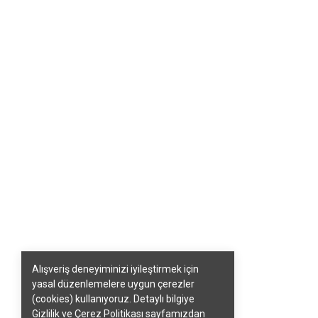
Alışveriş deneyiminizi iyileştirmek için
yasal düzenlemelere uygun çerezler
(cookies) kullanıyoruz. Detaylı bilgiye
Gizlilik ve Çerez Politikası
sayfamızdan