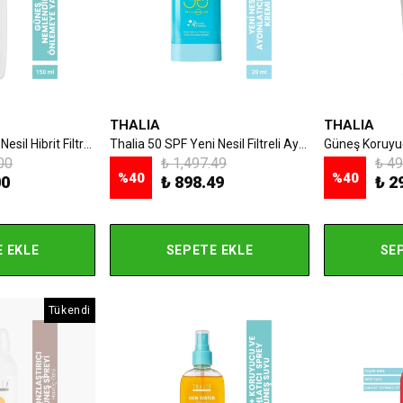
THALIA
THALIA
Thalia 50SPF Yeni Nesil Hibrit Filtreli Çocuk Güneş Sütü 150ml
Thalia 50 SPF Yeni Nesil Filtreli Aydınlatıcı Stick Güneş Kremi 20ml
00
₺ 1,497.49
₺ 49
%
40
%
40
00
₺ 898.49
₺ 2
 EKLE
SEPETE EKLE
SE
Tükendi