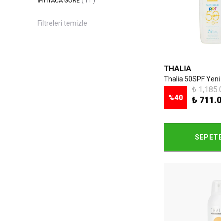
İHTİYACA GÖRE
(
11
)
Filtreleri temizle
THALIA
₺ 1,185.
%
40
₺ 711.
SEPETE