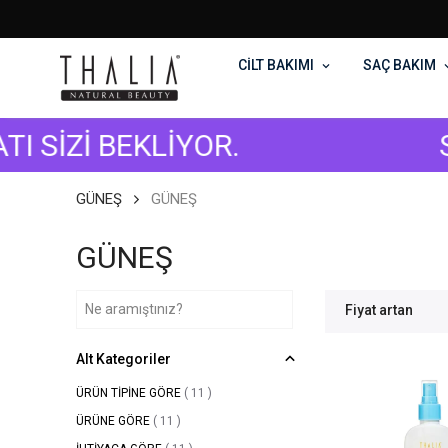
CİLT BAKIMI
SAÇ BAKIM
Zİ BEKLİYOR.
STOK
GÜNEŞ
GÜNEŞ
GÜNEŞ
Fiyat artan
Alt Kategoriler
ÜRÜN TİPİNE GÖRE
(
11
)
ÜRÜNE GÖRE
(
11
)