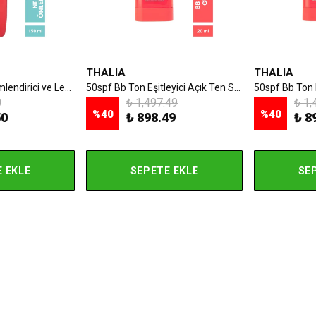
THALIA
THALIA
Güneş Sonrası Nemlendirici ve Leke Önlemeye Yardımcı Sprey 150ml
50spf Bb Ton Eşitleyici Açık Ten Stick Güneş Kremi 20ml
0
₺ 1,497.49
₺ 1,
%
40
%
40
50
₺ 898.49
₺ 8
 EKLE
SEPETE EKLE
SE