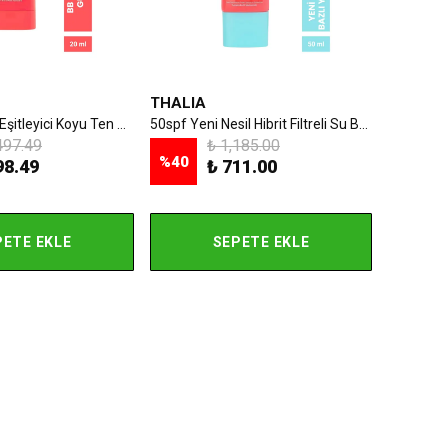
THALIA
50spf Bb Ton Eşitleyici Koyu Ten Stick Güneş Kremi 20ml
50spf Yeni Nesil Hibrit Filtreli Su Bazlı Yüz Güneş Kremi 50ml
497.49
₺ 1,185.00
%
40
98.49
₺ 711.00
PETE EKLE
SEPETE EKLE