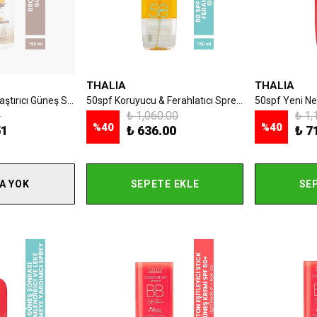
THALIA
THALIA
Havuç Özlü Bronzlaştırıcı Güneş Spreyi 0spf 150ml
50spf Koruyucu & Ferahlatıcı Sprey Güneş Suyu 150ml
1
₺ 1,060.00
₺ 1,
%
40
%
40
51
₺ 636.00
₺ 7
A YOK
SEPETE EKLE
SE