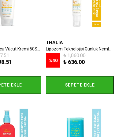
THALIA
Güneş Koruyucu Vücut Kremi 50SPF+ 175ml
Lipozom Teknolojisi Günlük Nemlendirici Güneş Yüz Kremi 50spf 50ml
7.51
₺ 1,060.00
%
40
98.51
₺ 636.00
PETE EKLE
SEPETE EKLE