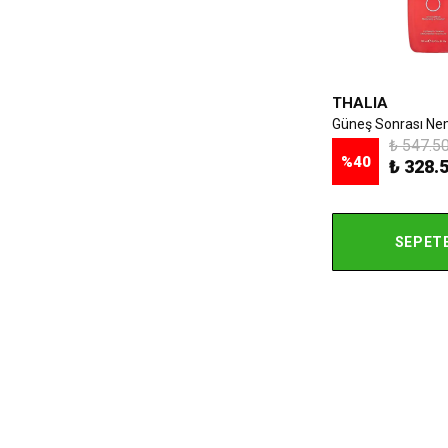
THALIA
₺ 547.5
%
40
₺ 328.
SEPETE