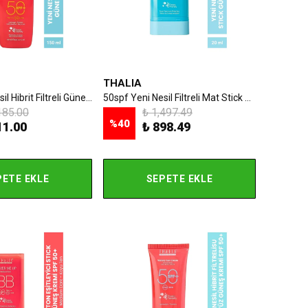
THALIA
50spf Yeni Nesil Hibrit Filtreli Güneş Sütü 150ml
50spf Yeni Nesil Filtreli Mat Stick Güneş Kremi 20ml
185.00
₺ 1,497.49
%
40
11.00
₺ 898.49
PETE EKLE
SEPETE EKLE