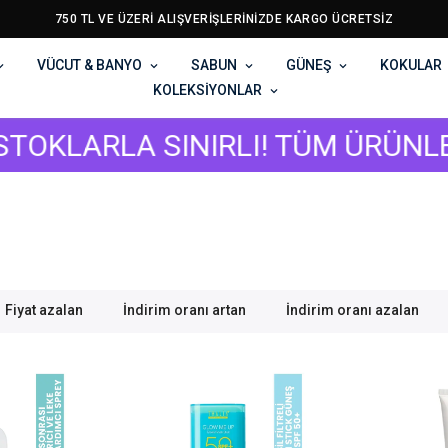
750 TL VE ÜZERİ ALIŞVERİŞLERİNİZDE KARGO ÜCRETSİZ
VÜCUT & BANYO
SABUN
GÜNEŞ
KOKULAR
KOLEKSİYONLAR
LARLA SINIRLI! TÜM ÜRÜNLERDE G
Fiyat azalan
İndirim oranı artan
İndirim oranı azalan