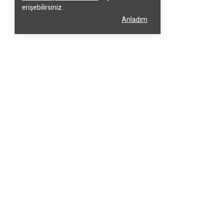
erişebilirsiniz.
Anladım
Kurumsal
Müşteri Hizmetler
Hakkımızda
Üyelik Sözleşmesi