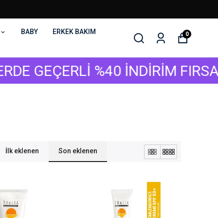
BABY
ERKEK BAKIM
0
EÇERLİ %40 İNDİRİM FIRSATI Sİ
İlk eklenen
Son eklenen