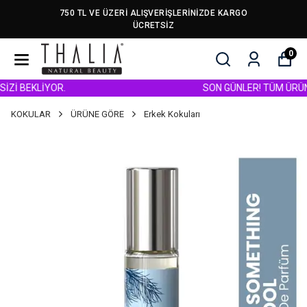
750 TL VE ÜZERİ ALIŞVERİŞLERİNİZDE KARGO
ÜCRETSİZ
0
 BEKLİYOR.
SON GÜNLER! TÜM ÜRÜNLERD
KOKULAR
ÜRÜNE GÖRE
Erkek Kokuları