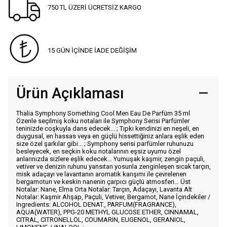
750 TL ÜZERİ ÜCRETSİZ KARGO
15 GÜN İÇİNDE İADE DEĞİŞİM
Ürün Açıklaması
Thalia Symphony Something Cool Men Eau De Parfüm 35 ml
Özenle seçilmiş koku notaları ile Symphony Serisi Parfümler
teninizde coşkuyla dans edecek... ; Tıpkı kendinizi en neşeli, en
duygusal, en hassas veya en güçlü hissettiğiniz anlara eşlik eden
size özel şarkılar gibi... ; Symphony serisi parfümler ruhunuzu
besleyecek, en seçkin koku notalarının eşsiz uyumu özel
anlarınızda sizlere eşlik edecek… Yumuşak kaşmir, zengin paçuli,
vetiver ve denizin ruhunu yansıtan yosunla zenginleşen sıcak tarçın,
misk adaçayı ve lavantanın aromatik karışımı ile çevrelenen
bergamotun ve keskin nanenin çarpıcı güçlü atmosferi… Üst
Notalar: Nane, Elma Orta Notalar: Tarçın, Adaçayı, Lavanta Alt
Notalar: Kaşmir Ahşap, Paçuli, Vetiver, Bergamot, Nane İçindekiler /
Ingredients: ALCOHOL DENAT., PARFUM(FRAGRANCE),
AQUA(WATER), PPG-20 METHYL GLUCOSE ETHER, CINNAMAL,
CITRAL, CITRONELLOL, COUMARIN, EUGENOL, GERANIOL,