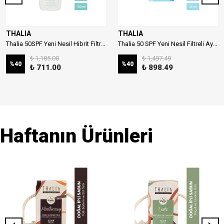
THALIA
THALIA
Thalia 50SPF Yeni Nesil Hibrit Filtreli Çocuk Güneş Sütü 150ml
Thalia 50 SPF Yeni Nesil Filtreli Aydınlatıcı Stick Güneş Kremi 20ml
₺ 1,185.00
₺ 1,497.49
%
40
%
40
₺ 711.00
₺ 898.49
Haftanın Ürünleri