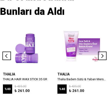
Bunları da Aldı
THALIA
THALIA
THALIA HAIR WAX STICK 35 GR
Thalia Badem Sütü & Yaban Mersini Özlü İnce Telli & Düz Saçlar İçin Bakım Kremi 150ml
₺ 435.00
₺ 435.00
%
40
%
40
₺ 261.00
₺ 261.00