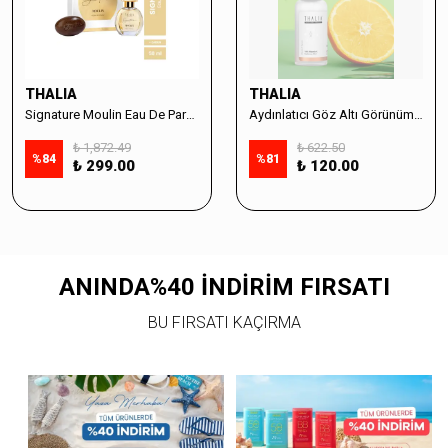
THALIA
THALIA
Signature Moulin Eau De Parfüm Women 50ml & Sabun Seti
Aydınlatıcı Göz Altı Görünüm Destekleyici Cilt Bakım Serumu %10 Vitamin C - 30ml
₺ 1,872.49
₺ 622.50
%
84
%
81
₺ 299.00
₺ 120.00
ANINDA%40 İNDİRİM FIRSATI
BU FIRSATI KAÇIRMA