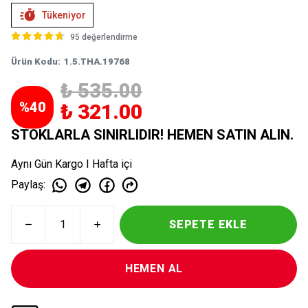
Tükeniyor
95 değerlendirme
Ürün Kodu
:
1.5.THA.19768
₺ 535.00
%
40
₺ 321.00
STOKLARLA SINIRLIDIR! HEMEN SATIN ALIN.
Aynı Gün Kargo I Hafta içi
Paylaş
:
SEPETE EKLE
HEMEN AL