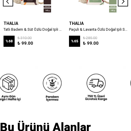
THALIA
THALIA
Tatlı Badem & Süt Özlü Doğal Ipli Sabun 140g
Paçuli & Lavanta Özlü Doğal Ipli Sabun 140g
₺ 310.00
₺ 285.00
%
68
%
65
₺ 99.00
₺ 99.00
Bu Ürünü Alanlar