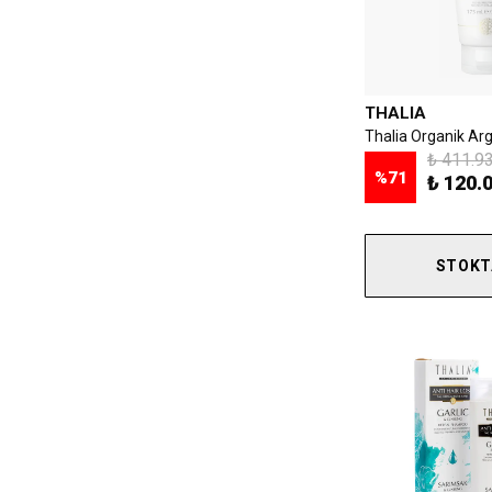
THALIA
₺ 411.9
%
71
₺ 120.
STOKT