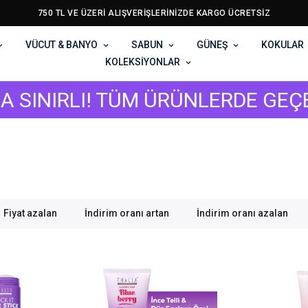
750 TL VE ÜZERİ ALIŞVERİŞLERİNİZDE KARGO ÜCRETSİZ
VÜCUT & BANYO
SABUN
GÜNEŞ
KOKULAR
KOLEKSİYONLAR
RLI! TÜM ÜRÜNLERDE GEÇERLİ %40
Fiyat azalan
İndirim oranı artan
İndirim oranı azalan