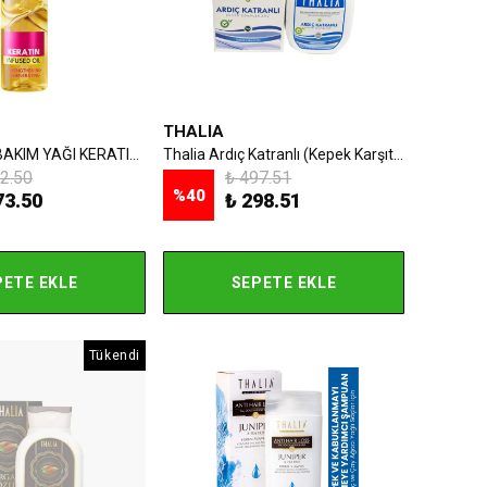
THALIA
THALIA SAÇ BAKIM YAĞI KERATIN 100 ML
Thalia Ardıç Katranlı (Kepek Karşıtı) Şampuan 300 ml
2.50
₺ 497.51
%
40
73.50
₺ 298.51
PETE EKLE
SEPETE EKLE
Tükendi