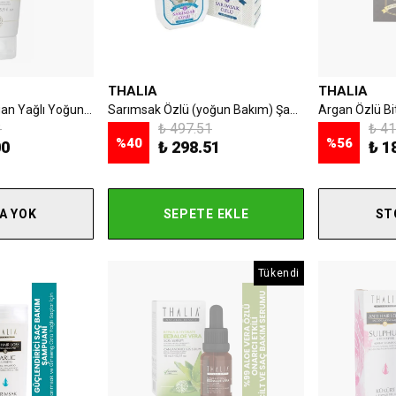
THALIA
THALIA
Thalia Organik Argan Yağlı Yoğun Nemlendiricili Saç Bakım Maskesi - 175 ml
Sarımsak Özlü (yoğun Bakım) Şampuan 300 Ml
3
₺ 497.51
₺ 41
%
40
%
56
00
₺ 298.51
₺ 1
A YOK
SEPETE EKLE
ST
Tükendi