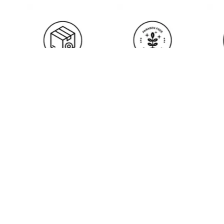
i
Popüler Kategoriler
Üretim
CİLT BAKIMI
AR-GE
SAÇ BAKIM
Planlama ve Kalite Kont
sı
VÜCUT & BANYO
KOKULAR
ı
BLOG