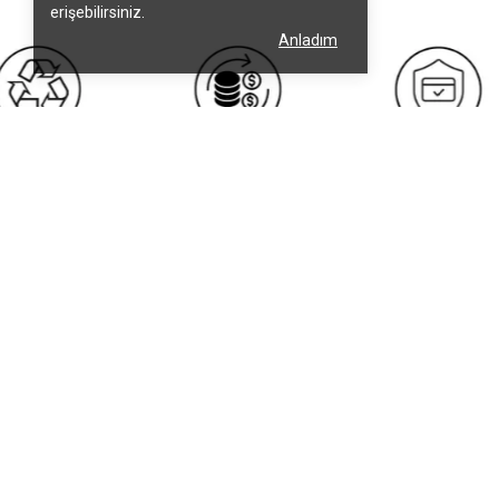
erişebilirsiniz.
Anladım
Kurumsal
Müşteri Hizmetler
Hakkımızda
Üyelik Sözleşmesi
Marka Profili
Satış Sözleşmesi
Kalite Belgelerimiz
Çerez (Cookie) Politaka
Müşteri Memnuniyeti
KVKK ve Gizlilik
İletişim
Garanti ve İade Koşullar