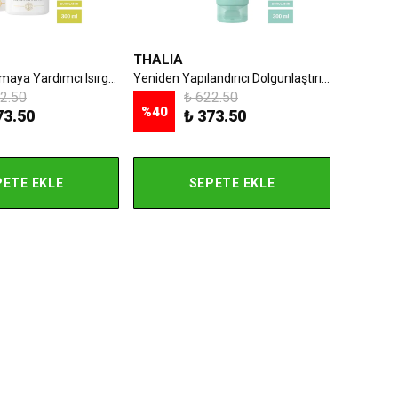
THALIA
Hızlı Saç Uzatmaya Yardımcı Isırgan Ve At Kestanesi Özlü Saç Bakım Şampuanı - 300 ml
Yeniden Yapılandırıcı Dolgunlaştırıcı Prokeratin & Silk Saç Bakım Şampuanı - 300 ml
2.50
₺ 622.50
%
40
73.50
₺ 373.50
PETE EKLE
SEPETE EKLE