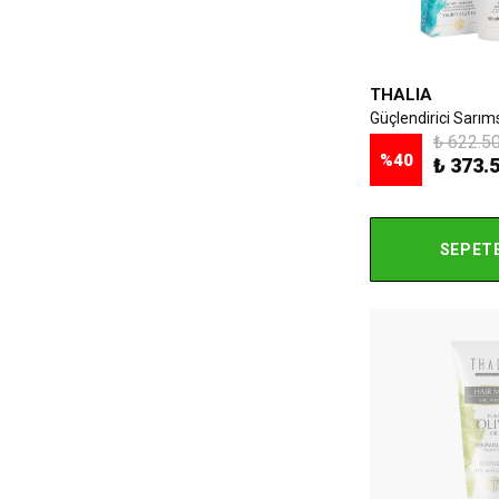
THALIA
₺ 622.5
%
40
₺ 373.
SEPETE