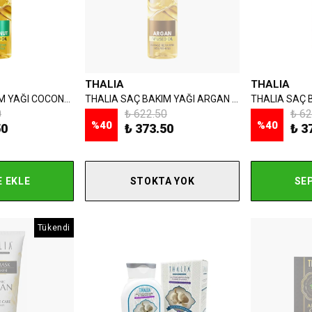
THALIA
THALIA
THALIA SAÇ BAKIM YAĞI COCONUT 100 ML
THALIA SAÇ BAKIM YAĞI ARGAN 100 ML
0
₺ 622.50
₺ 62
%
40
%
40
50
₺ 373.50
₺ 3
 EKLE
STOKTA YOK
SE
Tükendi