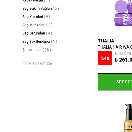
Kepek Karşıtı
(
7
)
Saç Bakım Yağları
(
5
)
Saç Kremleri
(
9
)
Saç Maskeleri
(
2
)
Saç Serumları
(
4
)
THALIA
Saç Şekillendirici
(
1
)
THALIA HAIR WAX
Şampuanlar
(
28
)
₺ 435.0
%
40
₺ 261.
Filtreleri temizle
SEPETE