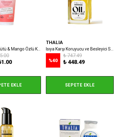
THALIA
Thalia Yulaf Sütü & Mango Özlü Kıvırcık & Kabarık Saçlara Özel Bakım Kremi 150ml
Isıya Karşı Koruyucu ve Besleyici Saç Bakım Yağı
5.00
₺ 747.49
%
40
61.00
₺ 448.49
PETE EKLE
SEPETE EKLE