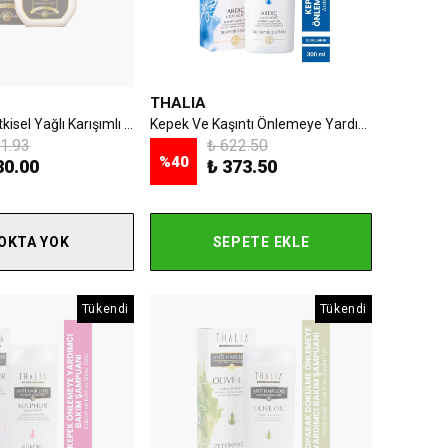
THALIA
Argan Özlü Bitkisel Yağlı Karışımlı Şampuanı 300ml
Kepek Ve Kaşıntı Önlemeye Yardımcı Ardıç Ve Çay Ağacı Yağlı Saç Bakım Şampuanı - 300 Ml
1.93
₺ 622.50
%
40
80.00
₺ 373.50
OKTA YOK
SEPETE EKLE
Tükendi
Tükendi