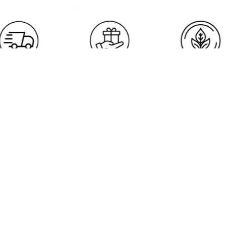
Genel Merkez
Selahaddin Eyyubi, 1538. Sk. NO:43
45/B, 34517 Esenyurt/İstanbul
rol
Bize Ulaşın
info@thalia.com.tr
-
+90 2124380663