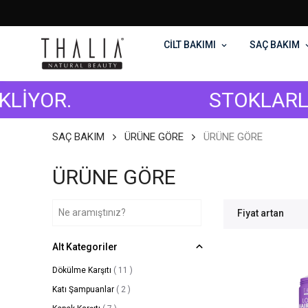
CİLT BAKIMI
SAÇ BAKIM
R.
STOKLARLA SINI
SAÇ BAKIM
ÜRÜNE GÖRE
ÜRÜNE GÖRE
ÜRÜNE GÖRE
Fiyat artan
Alt Kategoriler
Dökülme Karşıtı
(
11
)
Katı Şampuanlar
(
2
)