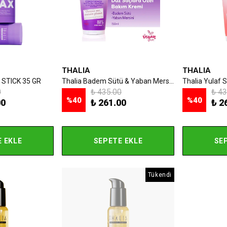
THALIA
THALIA
 STICK 35 GR
Thalia Badem Sütü & Yaban Mersini Özlü İnce Telli & Düz Saçlar İçin Bakım Kremi 150ml
0
₺ 435.00
₺ 43
%
40
%
40
00
₺ 261.00
₺ 2
 EKLE
SEPETE EKLE
SE
Tükendi