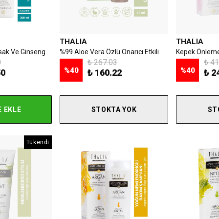
THALIA
THALIA
Güçlendirici Sarımsak Ve Ginseng Özlü Saç Bakım Şampuanı - 300 ml
%99 Aloe Vera Özlü Onarıcı Etkili Cilt & Saç Bakım Serumu - 10ml
0
₺ 267.03
₺ 41
%
40
%
40
50
₺ 160.22
₺ 2
 EKLE
STOKTA YOK
ST
Tükendi