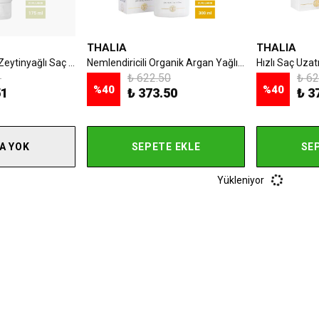
THALIA
THALIA
Nemlendirici Etkili Zeytinyağlı Saç Bakım Maskesi 175 ml
Nemlendiricili Organik Argan Yağlı Saç Bakım Şampuanı - 300 ml
1
₺ 622.50
₺ 62
%
40
%
40
51
₺ 373.50
₺ 3
A YOK
SEPETE EKLE
SE
Yükleniyor