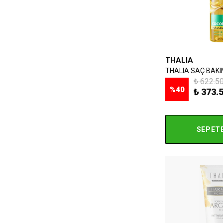
THALIA
₺ 622.5
%
40
₺ 373.
SEPETE