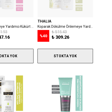
THALIA
Kepek Önlemeye Yardımcı Kükürt Ve Kırmızı Biber Özlü Saç Bakım Şampuanı - 300 Ml
Koparak Dökülme Önlemeye Yardımcı Zeytinyağı Özlü Saç Bakım Şampuanı - 300 ml
1.93
₺ 515.43
%
40
47.16
₺ 309.26
OKTA YOK
STOKTA YOK