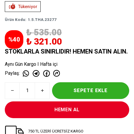
Tükeniyor
Ürün Kodu
:
1.5.THA.23277
₺ 535.00
%
40
₺ 321.00
STOKLARLA SINIRLIDIR! HEMEN SATIN ALIN.
Aynı Gün Kargo I Hafta içi
Paylaş
:
SEPETE EKLE
HEMEN AL
750 TL ÜZERİ ÜCRETSİZ KARGO