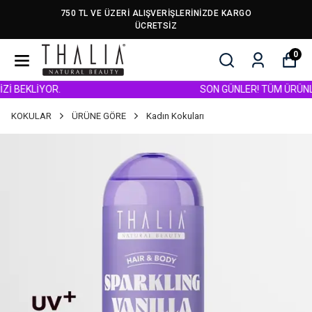
750 TL VE ÜZERİ ALIŞVERİŞLERİNİZDE KARGO
ÜCRETSİZ
0
BEKLİYOR.
SON GÜNLER! TÜM ÜRÜNLERDE
KOKULAR
ÜRÜNE GÖRE
Kadın Kokuları