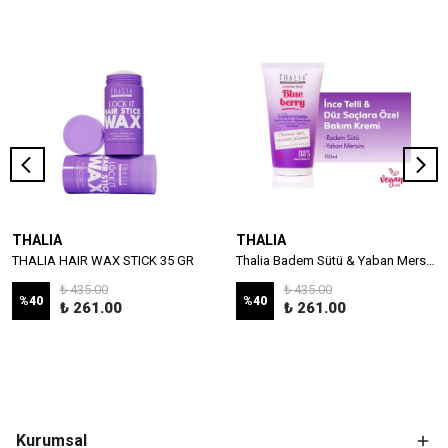
THALIA
THALIA
THALIA HAIR WAX STICK 35 GR
Thalia Badem Sütü & Yaban Mersini Özlü İnce Telli & Düz Saçlar İçin Bakım Kremi 150ml
₺ 435.00
₺ 435.00
%
40
%
40
₺ 261.00
₺ 261.00
Kurumsal