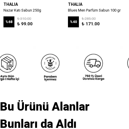
THALIA
THALIA
Nazar Katı Sabun 250g
Blues Men Parfüm Sabun 100 gr
₺ 310.00
₺ 285.00
%
68
%
40
₺ 99.00
₺ 171.00
Bu Ürünü Alanlar
Bunları da Aldı