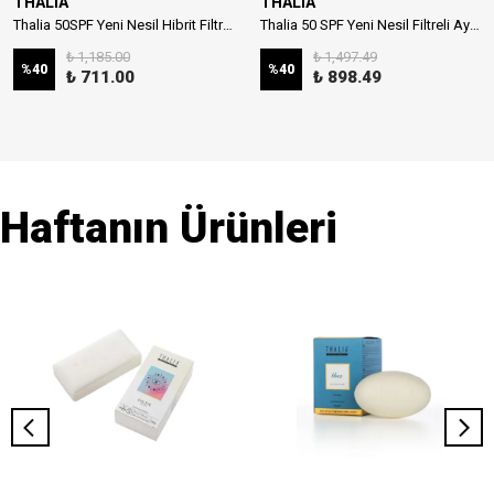
THALIA
THALIA
Thalia 50SPF Yeni Nesil Hibrit Filtreli Çocuk Güneş Sütü 150ml
Thalia 50 SPF Yeni Nesil Filtreli Aydınlatıcı Stick Güneş Kremi 20ml
₺ 1,185.00
₺ 1,497.49
%
40
%
40
₺ 711.00
₺ 898.49
Haftanın Ürünleri