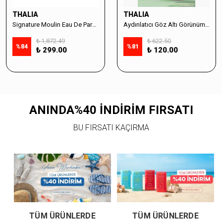
THALIA
THALIA
Signature Moulin Eau De Parfüm Women 50ml & Sabun Seti
Aydınlatıcı Göz Altı Görünüm Destekleyici Cilt Bakım Serumu %10 Vitamin C - 30ml
₺ 1,872.49
₺ 622.50
%
84
%
81
₺ 299.00
₺ 120.00
ANINDA%40 İNDİRİM FIRSATI
BU FIRSATI KAÇIRMA
TÜM ÜRÜNLERDE
TÜM ÜRÜNLERDE