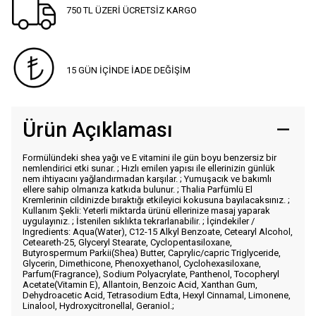
750 TL ÜZERİ ÜCRETSİZ KARGO
15 GÜN İÇİNDE İADE DEĞİŞİM
Ürün Açıklaması
Formülündeki shea yağı ve E vitamini ile gün boyu benzersiz bir
nemlendirici etki sunar. ; Hızlı emilen yapısı ile ellerinizin günlük
nem ihtiyacını yağlandırmadan karşılar. ; Yumuşacık ve bakımlı
ellere sahip olmanıza katkıda bulunur. ; Thalia Parfümlü El
Kremlerinin cildinizde bıraktığı etkileyici kokusuna bayılacaksınız. ;
Kullanım Şekli: Yeterli miktarda ürünü ellerinize masaj yaparak
uygulayınız. ; İstenilen sıklıkta tekrarlanabilir. ; İçindekiler /
Ingredients: Aqua(Water), C12-15 Alkyl Benzoate, Cetearyl Alcohol,
Ceteareth-25, Glyceryl Stearate, Cyclopentasiloxane,
Butyrospermum Parkii(Shea) Butter, Caprylic/capric Triglyceride,
Glycerin, Dimethicone, Phenoxyethanol, Cyclohexasiloxane,
Parfum(Fragrance), Sodium Polyacrylate, Panthenol, Tocopheryl
Acetate(Vitamin E), Allantoin, Benzoic Acid, Xanthan Gum,
Dehydroacetic Acid, Tetrasodium Edta, Hexyl Cinnamal, Limonene,
Linalool, Hydroxycitronellal, Geraniol.;