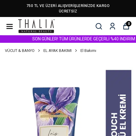
750 TL VE ÜZERİ ALIŞVERİŞLERİNİZDE KARGO
ÜCRETSİZ
0
SON GÜNLER! TÜM ÜRÜNLERDE GEÇERLİ %40 İNDİRİM FIRS
VÜCUT & BANYO
EL AYAK BAKIMI
El Bakımı