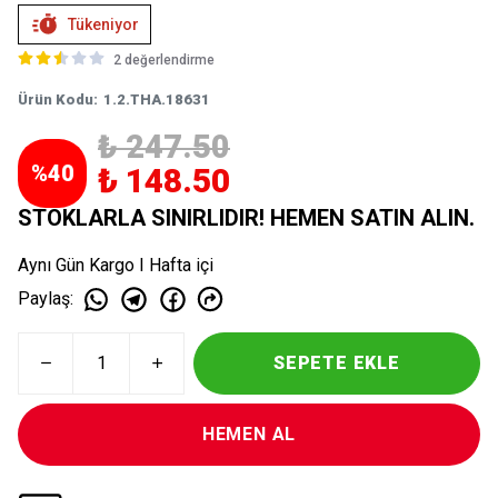
Tükeniyor
2 değerlendirme
Ürün Kodu
:
1.2.THA.18631
₺ 247.50
%
40
₺ 148.50
STOKLARLA SINIRLIDIR! HEMEN SATIN ALIN.
Aynı Gün Kargo I Hafta içi
Paylaş
:
SEPETE EKLE
HEMEN AL