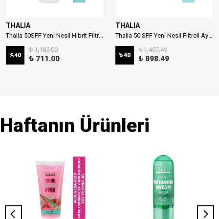
THALIA
THALIA
Thalia 50SPF Yeni Nesil Hibrit Filtreli Çocuk Güneş Sütü 150ml
Thalia 50 SPF Yeni Nesil Filtreli Aydınlatıcı Stick Güneş Kremi 20ml
₺ 1,185.00
₺ 1,497.49
%
40
%
40
₺ 711.00
₺ 898.49
Haftanın Ürünleri