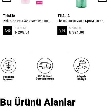
THALIA
THALIA
Pink Aloe Vera Özlü Nemlendirici & Canlandırıcı Yüz Peeling Jel 200ml
Thalia Saç ve Vücut Spreyi Pistachio Dream 100 ML
₺ 497.51
₺ 535.00
%
40
%
40
₺ 298.51
₺ 321.00
Bu Ürünü Alanlar