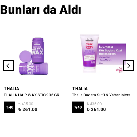
Bunları da Aldı
THALIA
THALIA
THALIA HAIR WAX STICK 35 GR
Thalia Badem Sütü & Yaban Mersini Özlü İnce Telli & Düz Saçlar İçin Bakım Kremi 150ml
₺ 435.00
₺ 435.00
%
40
%
40
₺ 261.00
₺ 261.00