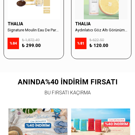
THALIA
THALIA
Signature Moulin Eau De Parfüm Women 50ml & Sabun Seti
Aydınlatıcı Göz Altı Görünüm Destekleyici Cilt Bakım Serumu %10 Vitamin C - 30ml
₺ 1,872.49
₺ 622.50
%
84
%
81
₺ 299.00
₺ 120.00
ANINDA%40 İNDİRİM FIRSATI
BU FIRSATI KAÇIRMA