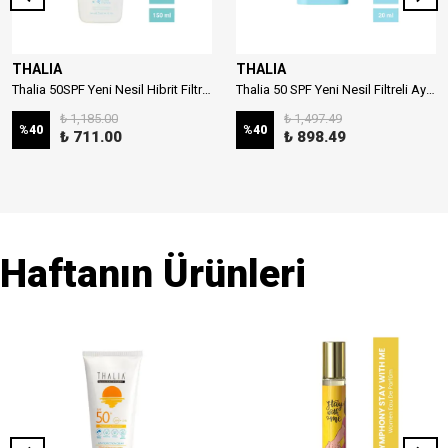
THALIA
THALIA
Thalia 50SPF Yeni Nesil Hibrit Filtreli Çocuk Güneş Sütü 150ml
Thalia 50 SPF Yeni Nesil Filtreli Aydınlatıcı Stick Güneş Kremi 20ml
₺ 1,185.00
₺ 1,497.49
%
40
%
40
₺ 711.00
₺ 898.49
Haftanın Ürünleri