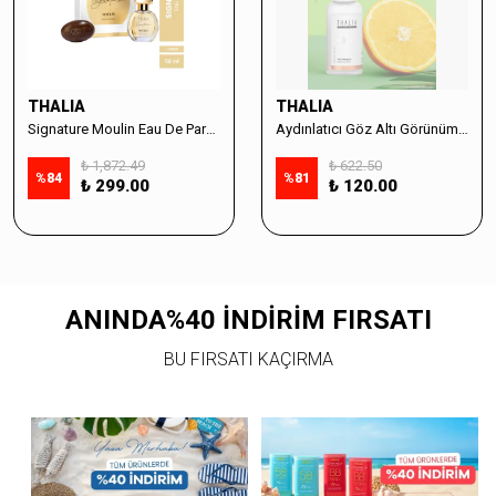
THALIA
THALIA
Signature Moulin Eau De Parfüm Women 50ml & Sabun Seti
Aydınlatıcı Göz Altı Görünüm Destekleyici Cilt Bakım Serumu %10 Vitamin C - 30ml
₺ 1,872.49
₺ 622.50
%
84
%
81
₺ 299.00
₺ 120.00
ANINDA%40 İNDİRİM FIRSATI
BU FIRSATI KAÇIRMA