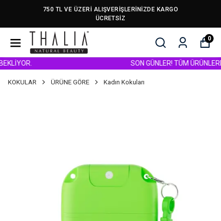
750 TL VE ÜZERİ ALIŞVERİŞLERİNİZDE KARGO
ÜCRETSİZ
0
LİYOR.
SON GÜNLER! TÜM ÜRÜNLERDE GE
KOKULAR
ÜRÜNE GÖRE
Kadın Kokuları