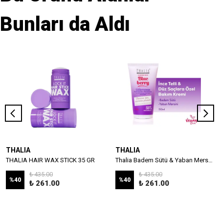
Bunları da Aldı
THALIA
THALIA
THALIA HAIR WAX STICK 35 GR
Thalia Badem Sütü & Yaban Mersini Özlü İnce Telli & Düz Saçlar İçin Bakım Kremi 150ml
₺ 435.00
₺ 435.00
%
40
%
40
₺ 261.00
₺ 261.00