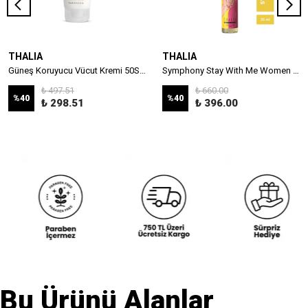
THALIA
THALIA
Güneş Koruyucu Vücut Kremi 50SPF+ 175ml
Symphony Stay With Me Women Eau De Parfüm 35 ml
₺ 497.51
₺ 660.00
%
40
%
40
₺ 298.51
₺ 396.00
Bu Ürünü Alanlar