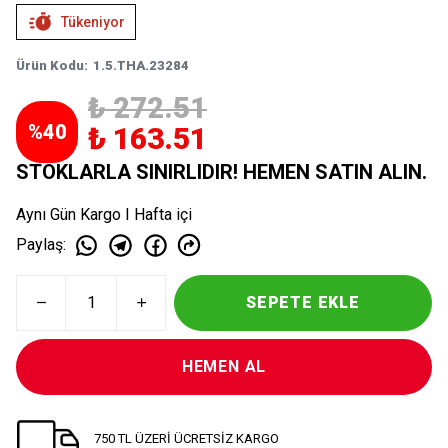
Tükeniyor
Ürün Kodu
:
1.5.THA.23284
₺ 272.51
%
40
₺ 163.51
STOKLARLA SINIRLIDIR! HEMEN SATIN ALIN.
Aynı Gün Kargo I Hafta içi
Paylaş
:
SEPETE EKLE
HEMEN AL
750 TL ÜZERİ ÜCRETSİZ KARGO