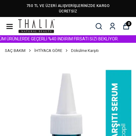
750 TL VE ÜZERİ ALIŞVERİŞLERİNİZDE KARGO
ÜCRETSİZ
0
RÜNLERDE GEÇERLİ %40 İNDİRİM FIRSATI SİZİ BEKLİYOR.
SAÇ BAKIM
İHTİYACA GÖRE
Dökülme Karşıtı