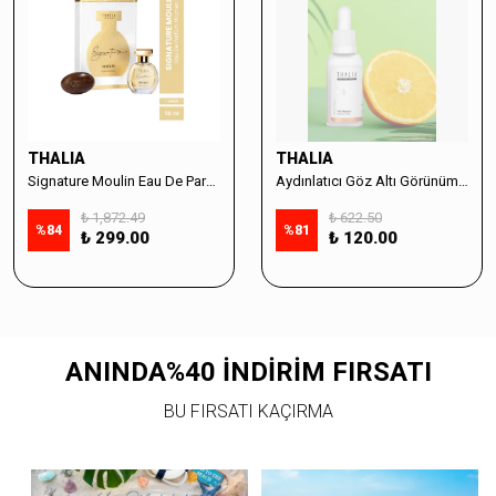
THALIA
THALIA
Signature Moulin Eau De Parfüm Women 50ml & Sabun Seti
Aydınlatıcı Göz Altı Görünüm Destekleyici Cilt Bakım Serumu %10 Vitamin C - 30ml
₺ 1,872.49
₺ 622.50
%
84
%
81
₺ 299.00
₺ 120.00
ANINDA%40 İNDİRİM FIRSATI
BU FIRSATI KAÇIRMA