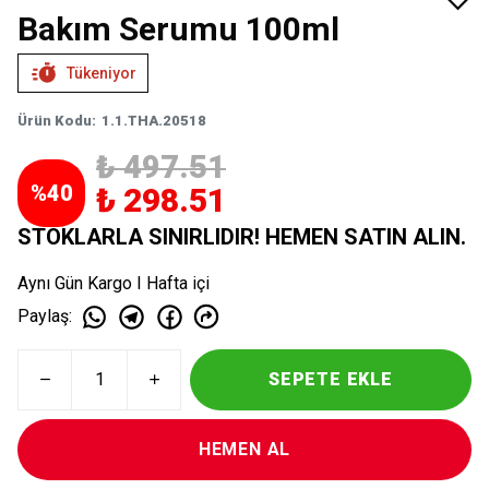
Bakım Serumu 100ml
Tükeniyor
Ürün Kodu
:
1.1.THA.20518
₺ 497.51
%
40
₺ 298.51
STOKLARLA SINIRLIDIR! HEMEN SATIN ALIN.
Aynı Gün Kargo I Hafta içi
Paylaş
:
SEPETE EKLE
HEMEN AL