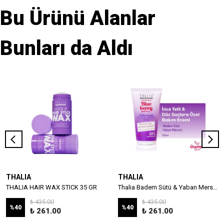
Bu Ürünü Alanlar
Bunları da Aldı
THALIA
THALIA
THALIA HAIR WAX STICK 35 GR
Thalia Badem Sütü & Yaban Mersini Özlü İnce Telli & Düz Saçlar İçin Bakım Kremi 150ml
₺ 435.00
₺ 435.00
%
40
%
40
₺ 261.00
₺ 261.00