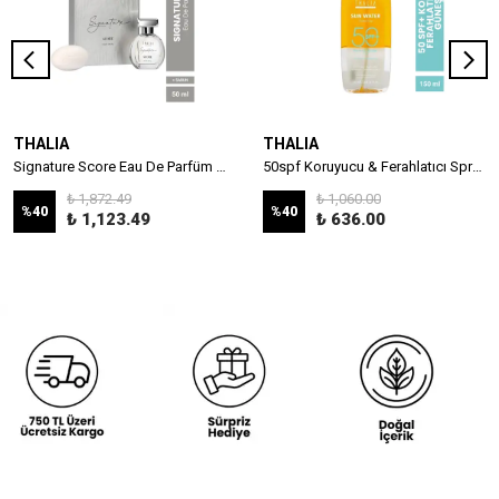
THALIA
THALIA
Signature Score Eau De Parfüm Men 50ml & Sabun Seti
50spf Koruyucu & Ferahlatıcı Sprey Güneş Suyu 150ml
₺ 1,872.49
₺ 1,060.00
%
40
%
40
₺ 1,123.49
₺ 636.00