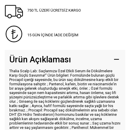
750 TL ÜZERİ ÜCRETSİZ KARGO
15 GÜN İÇİNDE İADE DEĞİŞİM
Ürün Açıklaması
Thalia Scalp Lab: Saçlarınıza Özel Etkili Serum ile Dökülmelere
Karşı Güçlü Savunma!" Ürün bilgileri: Formülünde bulunan güçlü
Procapil içeriği sayesinde, bu ürün saç dökülmesine karşı etkili bir
formülasyona sahiptir. ; Pantenol, kafein, biotin ve niacinamide'in
bir araya gelerek oluşturduğu sinerjik etki, önler. ; Özel formülü
sayesinde saçın nem kapasitesini artırma, hasarı önleme, saç lifi
yüzeyini pürüzsüzleştirme ve parlaklık artırma gibi işlevlere destek
olur. ; Ginseng ile saç köklerini güçlendirerek sağlıklı uzamasına
katkı sağlar. ; Ayrıca, hafif formülü sayesinde saçta yağlı bir his
bırakmaz. ; Procapil: Procapil saç dökülmelerinin ana sebebi olan
DHT (Di Hidro Testosteron) hormonunu baskılar ve saç köklerine
sağlıklı kan akışını sağlayarak dökülme, incelme, uzama
problemlerinin tedavisinde etkili bir sonuç sunar. ; Saç uzama hızını
arttırır ve saç yaşlanmasını geciktirir. ; Panthenol: Mükemmel bir