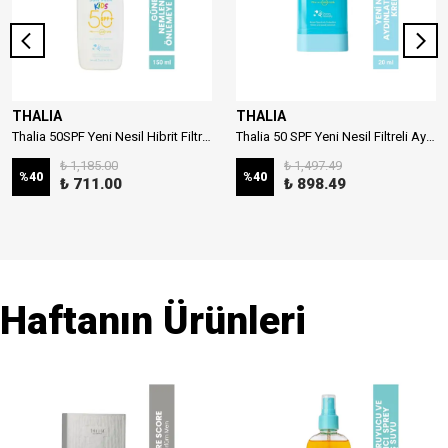
THALIA
THALIA
Thalia 50SPF Yeni Nesil Hibrit Filtreli Çocuk Güneş Sütü 150ml
Thalia 50 SPF Yeni Nesil Filtreli Aydınlatıcı Stick Güneş Kremi 20ml
₺ 1,185.00
₺ 1,497.49
%
40
%
40
₺ 711.00
₺ 898.49
Haftanın Ürünleri