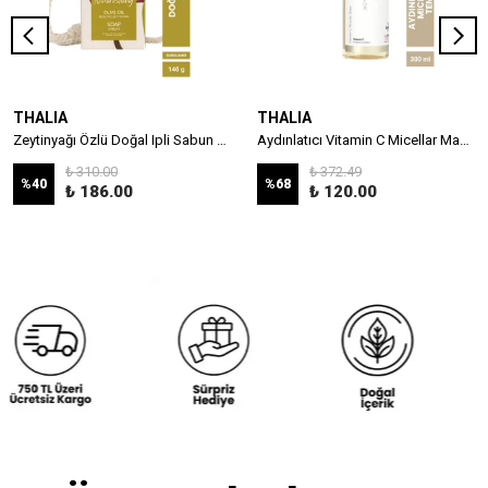
THALIA
THALIA
Zeytinyağı Özlü Doğal Ipli Sabun 140g
Aydınlatıcı Vitamin C Micellar Makyaj Temizleme Suyu - 300 ml
₺ 310.00
₺ 372.49
%
40
%
68
₺ 186.00
₺ 120.00