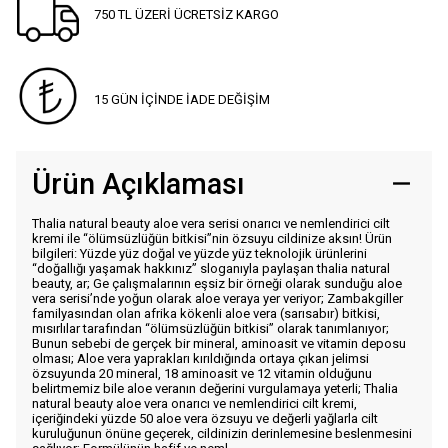
750 TL ÜZERİ ÜCRETSİZ KARGO
15 GÜN İÇİNDE İADE DEĞİŞİM
Ürün Açıklaması
Thalia natural beauty aloe vera serisi onarıcı ve nemlendirici cilt
kremi ile “ölümsüzlüğün bitkisi”nin özsuyu cildinize aksın! Ürün
bilgileri: Yüzde yüz doğal ve yüzde yüz teknolojik ürünlerini
“doğallığı yaşamak hakkınız” sloganıyla paylaşan thalia natural
beauty, ar; Ge çalışmalarının eşsiz bir örneği olarak sunduğu aloe
vera serisi’nde yoğun olarak aloe veraya yer veriyor; Zambakgiller
familyasından olan afrika kökenli aloe vera (sarısabır) bitkisi,
mısırlılar tarafından “ölümsüzlüğün bitkisi” olarak tanımlanıyor;
Bunun sebebi de gerçek bir mineral, aminoasit ve vitamin deposu
olması; Aloe vera yaprakları kırıldığında ortaya çıkan jelimsi
özsuyunda 20 mineral, 18 aminoasit ve 12 vitamin olduğunu
belirtmemiz bile aloe veranın değerini vurgulamaya yeterli; Thalia
natural beauty aloe vera onarıcı ve nemlendirici cilt kremi,
içeriğindeki yüzde 50 aloe vera özsuyu ve değerli yağlarla cilt
kuruluğunun önüne geçerek, cildinizin derinlemesine beslenmesini