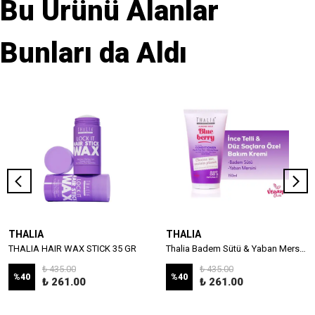
Bu Ürünü Alanlar
Bunları da Aldı
THALIA
THALIA
THALIA HAIR WAX STICK 35 GR
Thalia Badem Sütü & Yaban Mersini Özlü İnce Telli & Düz Saçlar İçin Bakım Kremi 150ml
₺ 435.00
₺ 435.00
%
40
%
40
₺ 261.00
₺ 261.00