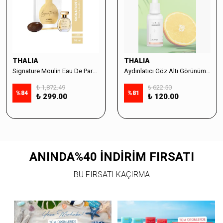
THALIA
THALIA
Signature Moulin Eau De Parfüm Women 50ml & Sabun Seti
Aydınlatıcı Göz Altı Görünüm Destekleyici Cilt Bakım Serumu %10 Vitamin C - 30ml
₺ 1,872.49
₺ 622.50
%
84
%
81
₺ 299.00
₺ 120.00
ANINDA%40 İNDİRİM FIRSATI
BU FIRSATI KAÇIRMA