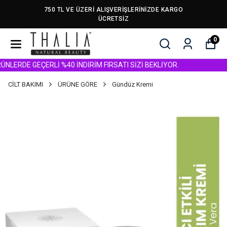
750 TL VE ÜZERİ ALIŞVERİŞLERİNİZDE KARGO
ÜCRETSİZ
0
RDE GEÇERLİ %40 İNDİRİM FIRSATI SİZİ BEKLİYOR.
CİLT BAKIMI
ÜRÜNE GÖRE
Gündüz Kremi