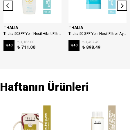
THALIA
THALIA
Thalia 50SPF Yeni Nesil Hibrit Filtreli Çocuk Güneş Sütü 150ml
Thalia 50 SPF Yeni Nesil Filtreli Aydınlatıcı Stick Güneş Kremi 20ml
₺ 1,185.00
₺ 1,497.49
%
40
%
40
₺ 711.00
₺ 898.49
Haftanın Ürünleri