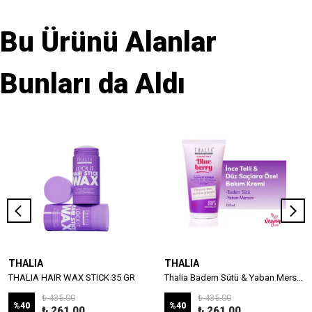
Bu Ürünü Alanlar
Bunları da Aldı
THALIA
THALIA
THALIA HAIR WAX STICK 35 GR
Thalia Badem Sütü & Yaban Mersini Özlü İnce Telli & Düz Saçlar İçin Bakım Kremi 150ml
₺ 435.00
₺ 435.00
%
40
%
40
₺ 261.00
₺ 261.00