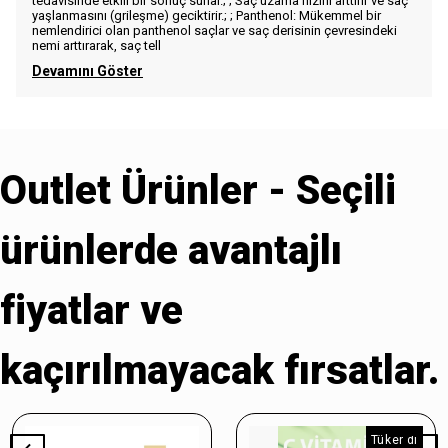
tedavisinde etkili bir sonuç sunar.; ; Saç uzama hızını arttırır ve saç
yaşlanmasını (grileşme) geciktirir.; ; Panthenol: Mükemmel bir
nemlendirici olan panthenol saçlar ve saç derisinin çevresindeki
nemi arttırarak, saç tell
Devamını Göster
Outlet Ürünler - Seçili
ürünlerde avantajlı
fiyatlar ve
kaçırılmayacak fırsatlar.
Tükendi