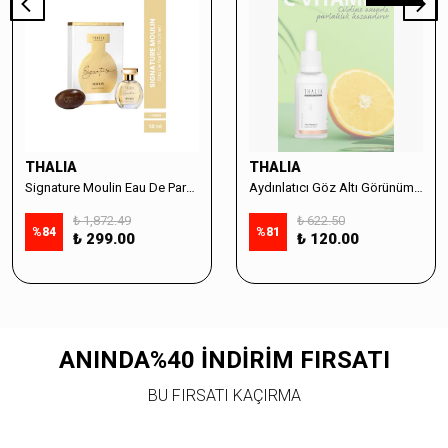
THALIA
THALIA
Signature Moulin Eau De Parfüm Women 50ml & Sabun Seti
Aydınlatıcı Göz Altı Görünüm Destekleyici Cilt Bakım Serumu %10 Vitamin C - 30ml
₺ 1,872.49
₺ 622.50
%
84
%
81
₺ 299.00
₺ 120.00
ANINDA%40 İNDİRİM FIRSATI
BU FIRSATI KAÇIRMA