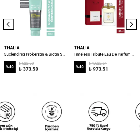
THALIA
THALIA
Güçlendirici Prokeratin & Biotin Saç Bakım Şampuanı - 300 ml
Timeless Tribute Eau De Parfüm Women 100ml
₺ 622.50
₺ 1,622.51
%
40
%
40
₺ 373.50
₺ 973.51