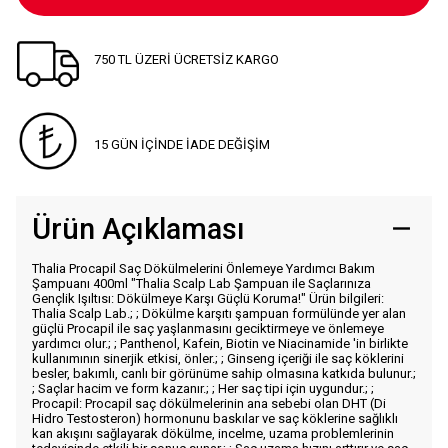
750 TL ÜZERİ ÜCRETSİZ KARGO
15 GÜN İÇİNDE İADE DEĞİŞİM
Ürün Açıklaması
Thalia Procapil Saç Dökülmelerini Önlemeye Yardımcı Bakım
Şampuanı 400ml "Thalia Scalp Lab Şampuan ile Saçlarınıza
Gençlik Işıltısı: Dökülmeye Karşı Güçlü Koruma!" Ürün bilgileri:
Thalia Scalp Lab.; ; Dökülme karşıtı şampuan formülünde yer alan
güçlü Procapil ile saç yaşlanmasını geciktirmeye ve önlemeye
yardımcı olur.; ; Panthenol, Kafein, Biotin ve Niacinamide 'in birlikte
kullanımının sinerjik etkisi, önler.; ; Ginseng içeriği ile saç köklerini
besler, bakımlı, canlı bir görünüme sahip olmasına katkıda bulunur.;
; Saçlar hacim ve form kazanır.; ; Her saç tipi için uygundur.; ;
Procapil: Procapil saç dökülmelerinin ana sebebi olan DHT (Di
Hidro Testosteron) hormonunu baskılar ve saç köklerine sağlıklı
kan akışını sağlayarak dökülme, incelme, uzama problemlerinin