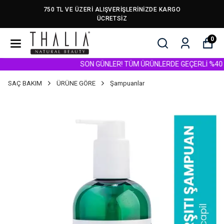
750 TL VE ÜZERİ ALIŞVERİŞLERİNİZDE KARGO
ÜCRETSİZ
0
SON GÜNLER! TÜM ÜRÜNLERDE GEÇERLİ %40 İNDİR
SAÇ BAKIM
ÜRÜNE GÖRE
Şampuanlar