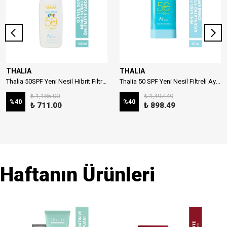
THALIA
THALIA
Thalia 50SPF Yeni Nesil Hibrit Filtreli Çocuk Güneş Sütü 150ml
Thalia 50 SPF Yeni Nesil Filtreli Aydınlatıcı Stick Güneş Kremi 20ml
₺ 1,185.00
₺ 1,497.49
%
40
%
40
₺ 711.00
₺ 898.49
Haftanın Ürünleri