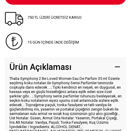
750 TL ÜZERİ ÜCRETSİZ KARGO
15 GÜN İÇİNDE İADE DEĞİŞİM
Ürün Açıklaması
Thalia Symphony 2 Be Loved Women Eau De Parfüm 35 ml Özenle
seçilmiş koku notaları ile Symphony Serisi Parfümler teninizde
coşkuyla dans edecek... ; Tıpkı kendinizi en neşeli, en duygusal, en
hassas veya en güçlü hissettiğiniz anlara eşlik eden size özel
şarkılar gibi... ; Symphony serisi parfümler ruhunuzu besleyecek, en
seçkin koku notalarının eşsiz uyumu özel anlarınızda sizlere eşlik
edecek… Toprağımsı paçuli, tonka fasulyesi ve tatlı vanilya ile
güçlendirilmiş iris, yasemin ve portakal çiçeğinin zengin buketi ile
sarmalanan sulu armut ve sıcak kuş üzümünün göz alıcı güzelliği…
Üst Notalar: Süsen, Armut Orta Notalar: Yasemin, Portakal Çiçeği,
İris Alt Notalar: Vanilya, Paçuli, Tonka Fasulyesi, Kuş Üzümü
İçindekiler / Ingredients: ALCOHOL DENAT.,