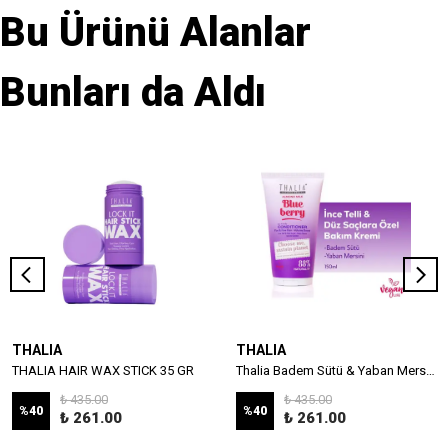
Bu Ürünü Alanlar
Bunları da Aldı
THALIA
THALIA
THALIA HAIR WAX STICK 35 GR
Thalia Badem Sütü & Yaban Mersini Özlü İnce Telli & Düz Saçlar İçin Bakım Kremi 150ml
₺ 435.00
₺ 435.00
%
40
%
40
₺ 261.00
₺ 261.00