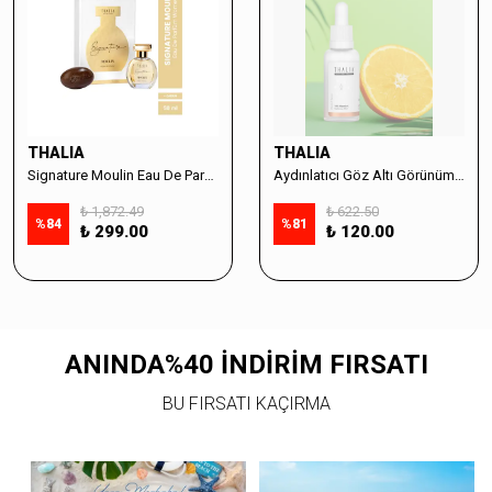
THALIA
THALIA
Signature Moulin Eau De Parfüm Women 50ml & Sabun Seti
Aydınlatıcı Göz Altı Görünüm Destekleyici Cilt Bakım Serumu %10 Vitamin C - 30ml
₺ 1,872.49
₺ 622.50
%
84
%
81
₺ 299.00
₺ 120.00
ANINDA%40 İNDİRİM FIRSATI
BU FIRSATI KAÇIRMA