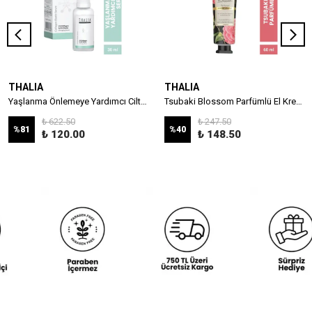
THALIA
THALIA
Yaşlanma Önlemeye Yardımcı Cilt Bakım Serumu %2 Collagen & %0,5 Elastın - 30 ml
Tsubaki Blossom Parfümlü El Kremi - 60ml
₺ 622.50
₺ 247.50
%
81
%
40
₺ 120.00
₺ 148.50