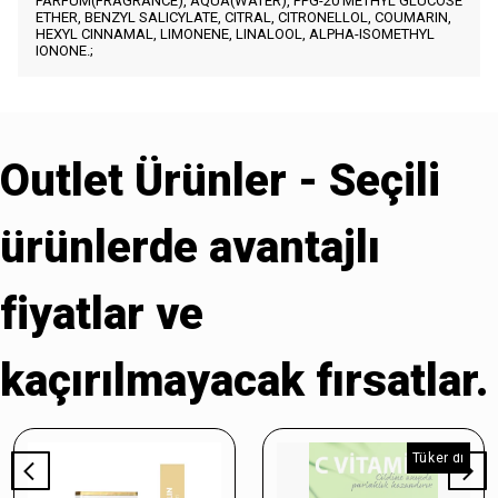
PARFUM(FRAGRANCE), AQUA(WATER), PPG-20 METHYL GLUCOSE
ETHER, BENZYL SALICYLATE, CITRAL, CITRONELLOL, COUMARIN,
HEXYL CINNAMAL, LIMONENE, LINALOOL, ALPHA-ISOMETHYL
IONONE.;
Outlet Ürünler - Seçili
ürünlerde avantajlı
fiyatlar ve
kaçırılmayacak fırsatlar.
Tükendi