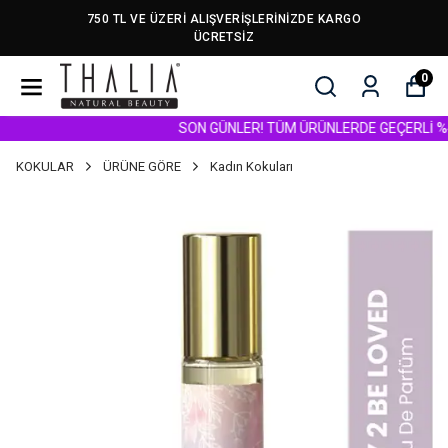
750 TL VE ÜZERİ ALIŞVERİŞLERİNİZDE KARGO
ÜCRETSİZ
0
SON GÜNLER! TÜM ÜRÜNLERDE GEÇERLİ %40 İN
KOKULAR
ÜRÜNE GÖRE
Kadın Kokuları