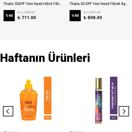
Thalia 50SPF Yeni Nesil Hibrit Filtreli Çocuk Güneş Sütü 150ml
Thalia 50 SPF Yeni Nesil Filtreli Aydınlatıcı Stick Güneş Kremi 20ml
₺ 1,185.00
₺ 1,497.49
%
40
%
40
₺ 711.00
₺ 898.49
Haftanın Ürünleri