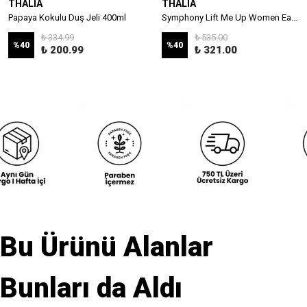
THALIA
THALIA
Papaya Kokulu Duş Jeli 400ml
Symphony Lift Me Up Women Eau De Parfüm 35 ml
₺ 334.99
₺ 535.00
%
40
%
40
₺ 200.99
₺ 321.00
Bu Ürünü Alanlar
Bunları da Aldı