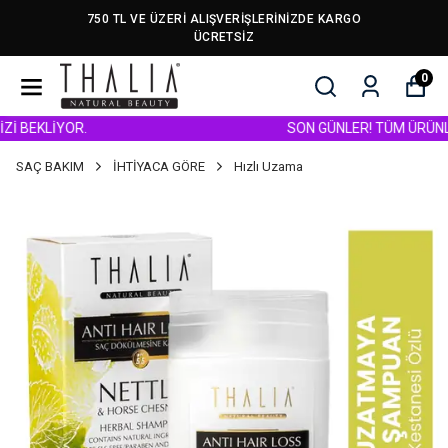
750 TL VE ÜZERİ ALIŞVERİŞLERİNİZDE KARGO
ÜCRETSİZ
0
BEKLİYOR.
SON GÜNLER! TÜM ÜRÜNLERDE
SAÇ BAKIM
İHTİYACA GÖRE
Hızlı Uzama