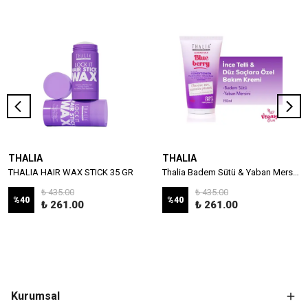
THALIA
THALIA
THALIA HAIR WAX STICK 35 GR
Thalia Badem Sütü & Yaban Mersini Özlü İnce Telli & Düz Saçlar İçin Bakım Kremi 150ml
₺ 435.00
₺ 435.00
%
40
%
40
₺ 261.00
₺ 261.00
Kurumsal