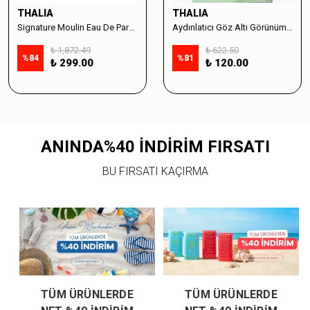
THALIA
THALIA
Signature Moulin Eau De Parfüm Women 50ml & Sabun Seti
Aydınlatıcı Göz Altı Görünüm Destekleyici Cilt Bakım Serumu %10 Vitamin C - 30ml
₺ 1,872.49
₺ 622.50
%
84
%
81
₺ 299.00
₺ 120.00
ANINDA%40 İNDİRİM FIRSATI
BU FIRSATI KAÇIRMA
TÜM ÜRÜNLERDE
TÜM ÜRÜNLERDE