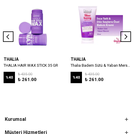
THALIA
THALIA
THALIA HAIR WAX STICK 35 GR
Thalia Badem Sütü & Yaban Mersini Özlü İnce Telli & Düz Saçlar İçin Bakım Kremi 150ml
₺ 435.00
₺ 435.00
%
40
%
40
₺ 261.00
₺ 261.00
Kurumsal
Müşteri Hizmetleri