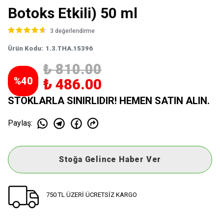
Botoks Etkili) 50 ml
3 değerlendirme
Ürün Kodu
:
1.3.THA.15396
₺ 810.00
%
40
₺ 486.00
STOKLARLA SINIRLIDIR! HEMEN SATIN ALIN.
Paylaş
:
Stoğa Gelince Haber Ver
750 TL ÜZERİ ÜCRETSİZ KARGO