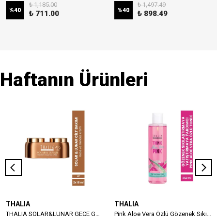
₺ 1,185.00
₺ 1,497.49
%
40
%
40
₺ 711.00
₺ 898.49
Haftanın Ürünleri
THALIA
THALIA
THALIA SOLAR&LUNAR GECE GÜNDÜZ KREMİ 2 X 18 ML
Pink Aloe Vera Özlü Gözenek Sıkılaştırmaya & Yatıştırmaya Yardımcı Tonik 250ml