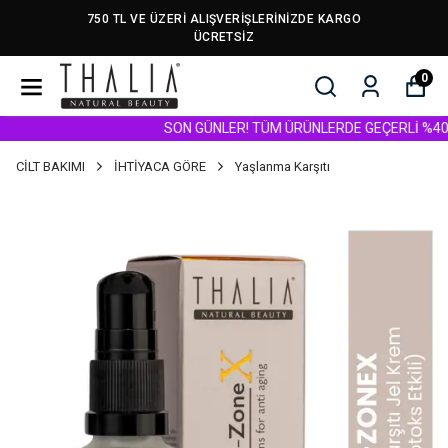
750 TL VE ÜZERİ ALIŞVERİŞLERİNİZDE KARGO
ÜCRETSİZ
0
SON GÜNLER! TÜM ÜRÜNLERDE GEÇERLİ %40 İNDİR
CİLT BAKIMI
İHTİYACA GÖRE
Yaşlanma Karşıtı