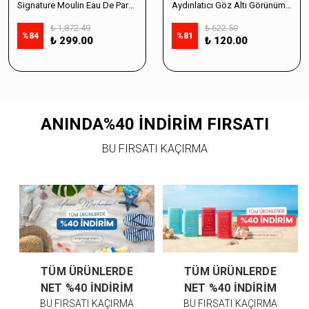
Signature Moulin Eau De Parfüm Women 50ml & Sabun Seti
Aydınlatıcı Göz Altı Görünüm Destekleyici Cilt Bakım Serumu %10 Vitamin C - 30ml
₺ 1,872.49
₺ 622.50
%
84
%
81
₺ 299.00
₺ 120.00
ANINDA%40 İNDİRİM FIRSATI
BU FIRSATI KAÇIRMA
TÜM ÜRÜNLERDE
TÜM ÜRÜNLERDE
NET %40 İNDİRİM
NET %40 İNDİRİM
BU FIRSATI KAÇIRMA
BU FIRSATI KAÇIRMA