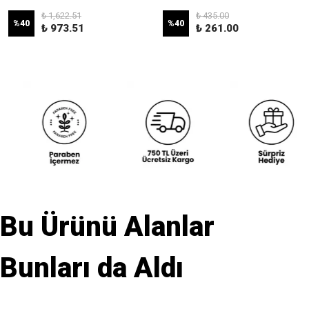
₺ 1,622.51
₺ 435.00
%
40
%
40
₺ 973.51
₺ 261.00
Bu Ürünü Alanlar
Bunları da Aldı