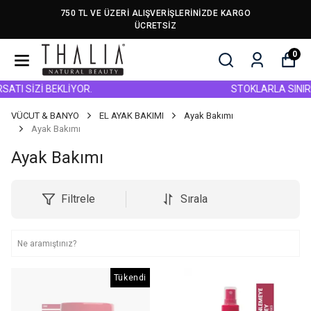
 ÜZERİ ALIŞVERİŞLERİNİZDE KARGO
750 TL VE
ÜCRETSİZ
0
ATI SİZİ BEKLİYOR.
STOKLARLA SINIRLI
VÜCUT & BANYO
EL AYAK BAKIMI
Ayak Bakımı
Ayak Bakımı
Ayak Bakımı
Filtrele
Sırala
Tükendi