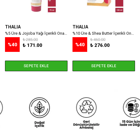
THALIA
THALIA
%5 Üre & Jojoba Yağı İçerikli Onarıcı Ayak Çatlak Bakım Kremi 75ml
%10 Üre & Shea Butter İçerikli Onarıcı El & Ayak Çatlak Balmı 100ml
₺ 285.00
₺ 460.00
%
40
%
40
₺ 171.00
₺ 276.00
SEPETE EKLE
SEPETE EKLE