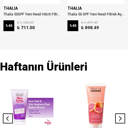
THALIA
THALIA
Thalia 50SPF Yeni Nesil Hibrit Filtreli Çocuk Güneş Sütü 150ml
Thalia 50 SPF Yeni Nesil Filtreli Aydınlatıcı Stick Güneş Kremi 20ml
₺ 1,185.00
₺ 1,497.49
%
40
%
40
₺ 711.00
₺ 898.49
Haftanın Ürünleri