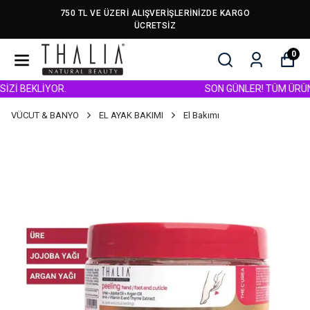
750 TL VE ÜZERİ ALIŞVERİŞLERİNİZDE KARGO
ÜCRETSİZ
0
 BEKLİYOR.
SON GÜNLER! TÜM ÜRÜNLERD
VÜCUT & BANYO
EL AYAK BAKIMI
El Bakımı