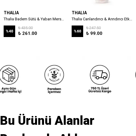
THALIA
THALIA
Thalia Badem Sütü & Yaban Mersini Özlü İnce Telli & Düz Saçlar İçin Bakım Kremi 150ml
Thalia Canlandırıcı & Arındırıcı Etkili Pembe Greyfurt Özlü Peeling Jel 170 ml
₺ 435.00
₺ 247.50
%
40
%
60
₺ 261.00
₺ 99.00
Bu Ürünü Alanlar