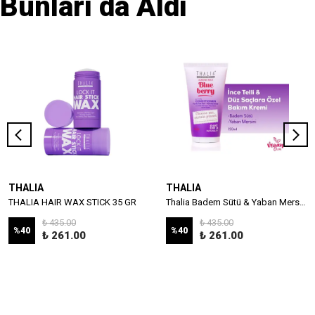
Bunları da Aldı
THALIA
THALIA
THALIA HAIR WAX STICK 35 GR
Thalia Badem Sütü & Yaban Mersini Özlü İnce Telli & Düz Saçlar İçin Bakım Kremi 150ml
₺ 435.00
₺ 435.00
%
40
%
40
₺ 261.00
₺ 261.00