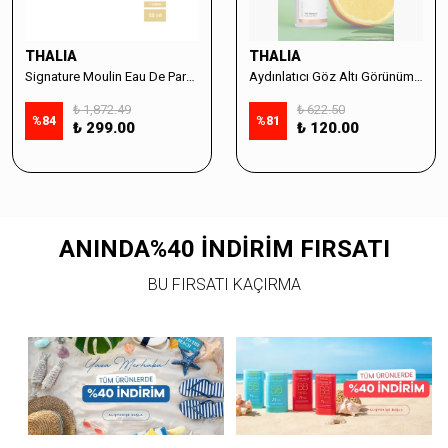
THALIA
THALIA
Signature Moulin Eau De Parfüm Women 50ml & Sabun Seti
Aydınlatıcı Göz Altı Görünüm Destekleyici Cilt Bakım Serumu %10 Vitamin C - 30ml
₺ 1,872.49
₺ 622.50
%
84
%
81
₺ 299.00
₺ 120.00
ANINDA%40 İNDİRİM FIRSATI
BU FIRSATI KAÇIRMA