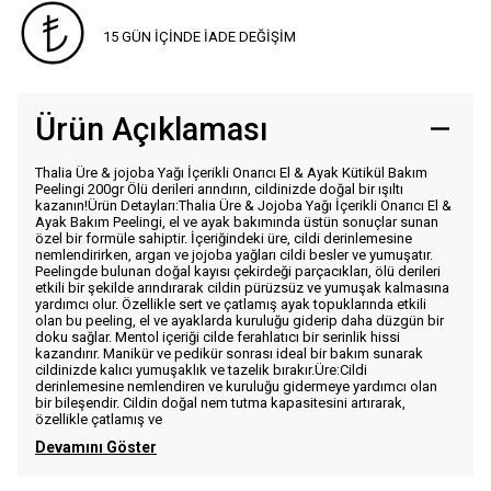
15 GÜN İÇİNDE İADE DEĞİŞİM
Ürün Açıklaması
Thalia Üre & jojoba Yağı İçerikli Onarıcı El & Ayak Kütikül Bakım
Peelingi 200gr Ölü derileri arındırın, cildinizde doğal bir ışıltı
kazanın!Ürün Detayları:Thalia Üre & Jojoba Yağı İçerikli Onarıcı El &
Ayak Bakım Peelingi, el ve ayak bakımında üstün sonuçlar sunan
özel bir formüle sahiptir. İçeriğindeki üre, cildi derinlemesine
nemlendirirken, argan ve jojoba yağları cildi besler ve yumuşatır.
Peelingde bulunan doğal kayısı çekirdeği parçacıkları, ölü derileri
etkili bir şekilde arındırarak cildin pürüzsüz ve yumuşak kalmasına
yardımcı olur. Özellikle sert ve çatlamış ayak topuklarında etkili
olan bu peeling, el ve ayaklarda kuruluğu giderip daha düzgün bir
doku sağlar. Mentol içeriği cilde ferahlatıcı bir serinlik hissi
kazandırır. Manikür ve pedikür sonrası ideal bir bakım sunarak
cildinizde kalıcı yumuşaklık ve tazelik bırakır.Üre:Cildi
derinlemesine nemlendiren ve kuruluğu gidermeye yardımcı olan
bir bileşendir. Cildin doğal nem tutma kapasitesini artırarak,
özellikle çatlamış ve
Devamını Göster