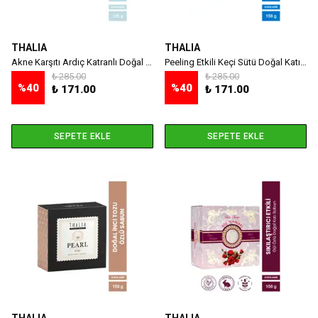
THALIA
THALIA
Akne Karşıtı Ardıç Katranlı Doğal Katı Sabun 125 gr
Peeling Etkili Keçi Sütü Doğal Katı Sabun 150 gr
₺ 285.00
₺ 285.00
%
40
%
40
₺ 171.00
₺ 171.00
SEPETE EKLE
SEPETE EKLE