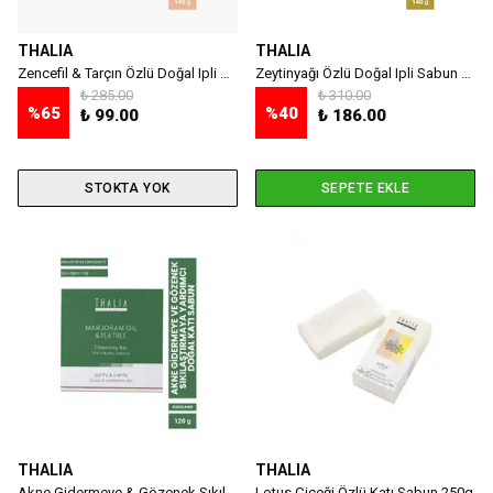
THALIA
THALIA
Zencefil & Tarçın Özlü Doğal Ipli Sabun 140g
Zeytinyağı Özlü Doğal Ipli Sabun 140g
₺ 285.00
₺ 310.00
%
65
%
40
₺ 99.00
₺ 186.00
STOKTA YOK
SEPETE EKLE
THALIA
THALIA
Akne Gidermeye & Gözenek Sıkılaştırmaya Yardımcı Marjoram Doğal Katı Sabun 120 gr
Lotus Çiçeği Özlü Katı Sabun 250g