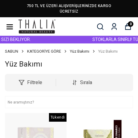
750 TL VE ÜZERİ ALIŞVERİŞLERİNİZDE KARGO
ÜCRETSİZ
0
İ BEKLİYOR.
STOKLARLA SINIRLI! TÜM Ü
SABUN
KATEGORİYE GÖRE
Yüz Bakımı
Yüz Bakımı
Yüz Bakımı
Filtrele
Sırala
Tükendi