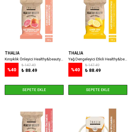
THALIA
THALIA
Kırışıklık Önleyici Healthy&beauty Pembe Greyfurt Özlü Doğal Katı Sabun - 100 gr
Yağ Dengeleyici Etkili Healthy&beauty Limon Özlü Doğal Katı Sabun - 100 Gr
₺ 147.49
₺ 147.49
%
40
%
40
₺ 88.49
₺ 88.49
SEPETE EKLE
SEPETE EKLE