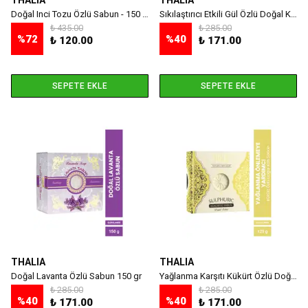
THALIA
THALIA
Doğal Inci Tozu Özlü Sabun - 150 gr
Sıkılaştırıcı Etkili Gül Özlü Doğal Katı Sabun 150 G
₺ 435.00
₺ 285.00
%
72
%
40
₺ 120.00
₺ 171.00
SEPETE EKLE
SEPETE EKLE
THALIA
THALIA
Doğal Lavanta Özlü Sabun 150 gr
Yağlanma Karşıtı Kükürt Özlü Doğal Katı Sabun 125 gr
₺ 285.00
₺ 285.00
%
40
%
40
₺ 171.00
₺ 171.00