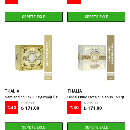
SEPETE EKLE
SEPETE EKLE
THALIA
THALIA
Nemlendirici Etkili Zeytinyağı Özlü Doğal Sabun 150 G
Doğal Pirinç Proteinli Sabun 150 gr
₺ 285.00
₺ 285.00
%
40
%
40
₺ 171.00
₺ 171.00
SEPETE EKLE
SEPETE EKLE