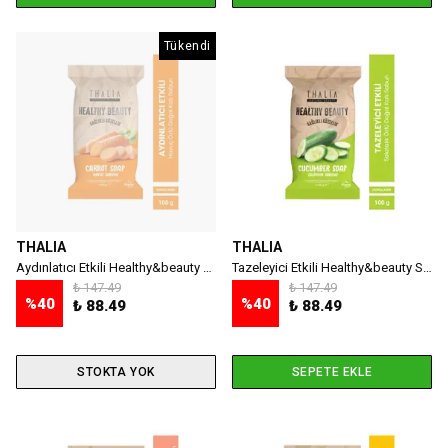
Tükendi
THALIA
THALIA
Aydınlatıcı Etkili Healthy&beauty Havuç Özlü Doğal Katı Sabun – 100gr
Tazeleyici Etkili Healthy&beauty Salatalık Özlü Doğal Katı Sabun - 100 gr
₺ 147.49
₺ 147.49
%
40
%
40
₺ 88.49
₺ 88.49
STOKTA YOK
SEPETE EKLE