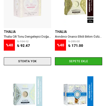
THALIA
THALIA
Thalia Cilt Tonu Dengeleyici Doğal Katı Sabun - 150 gr
Arındırıcı Onarıcı Etkili Bıttım Özlü Sabun 125 G
₺ 154.12
₺ 285.00
%
40
%
40
₺ 92.47
₺ 171.00
STOKTA YOK
SEPETE EKLE