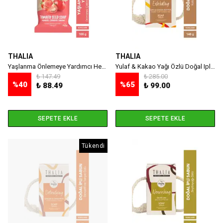
THALIA
THALIA
Yaşlanma Önlemeye Yardımcı Healthy&beauty Domates Çekirdeği Özlü Doğal Katı Sabun- 100 gr
Yulaf & Kakao Yağı Özlü Doğal Ipli Sabun 140g
₺ 147.49
₺ 285.00
%
40
%
65
₺ 88.49
₺ 99.00
SEPETE EKLE
SEPETE EKLE
Tükendi