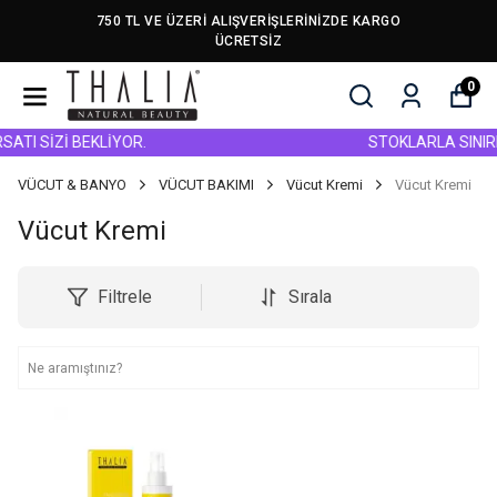
750 TL VE ÜZERİ ALIŞVERİŞLERİNİZDE KARGO
ÜCRETSİZ
0
ATI SİZİ BEKLİYOR.
STOKLARLA SINIRLI
VÜCUT & BANYO
VÜCUT BAKIMI
Vücut Kremi
Vücut Kremi
Vücut Kremi
Filtrele
Sırala