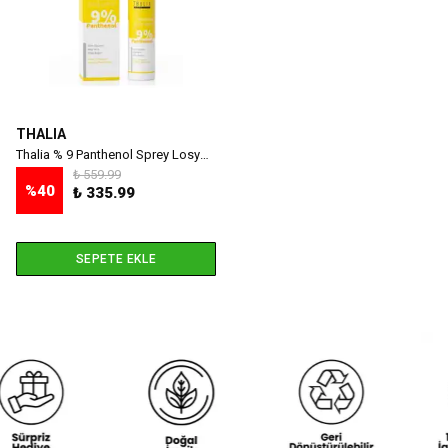
THALIA
Thalia % 9 Panthenol Sprey Losyon 150 ml
₺ 559.99
%
40
₺ 335.99
SEPETE EKLE