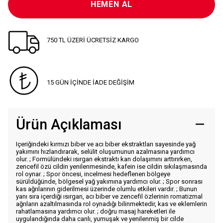
HEMEN AL
750 TL ÜZERİ ÜCRETSİZ KARGO
15 GÜN İÇİNDE İADE DEĞİŞİM
Ürün Açıklaması
Içeriğindeki kırmızı biber ve acı biber ekstraktları sayesinde yağ
yakımını hızlandırarak, selülit oluşumunun azalmasına yardımcı
olur. ; Formülündeki ısırgan ekstraktı kan dolaşımını arttırırken,
zencefil özü cildin yenilenmesinde, kafein ise cildin sıkılaşmasında
rol oynar. ; Spor öncesi, incelmesi hedeflenen bölgeye
sürüldüğünde, bölgesel yağ yakımına yardımcı olur. ; Spor sonrası
kas ağrılarının giderilmesi üzerinde olumlu etkileri vardır. ; Bunun
yanı sıra içerdiği ısırgan, acı biber ve zencefil özlerinin romatizmal
ağrıların azaltılmasında rol oynadığı bilinmektedir, kas ve eklemlerin
rahatlamasına yardımcı olur. ; doğru masaj hareketleri ile
uygulandığında daha canlı, yumuşak ve yenilenmiş bir cilde