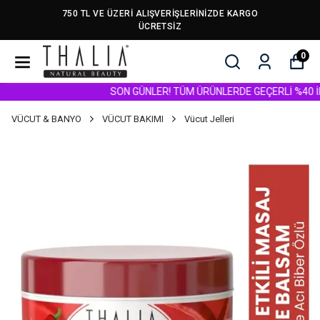
750 TL VE ÜZERİ ALIŞVERİŞLERİNİZDE KARGO
ÜCRETSİZ
0
SON GÜNLER! TÜM ÜRÜNLERDE GEÇERLİ %40 İNDİRİ
VÜCUT & BANYO
VÜCUT BAKIMI
Vücut Jelleri