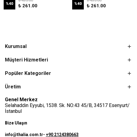
₺ 435.00
₺ 435.00
%
40
%
40
₺ 261.00
₺ 261.00
Kurumsal
Müşteri Hizmetleri
Popüler Kategoriler
Üretim
Genel Merkez
Selahaddin Eyyubi, 1538. Sk. NO:43 45/B, 34517 Esenyurt/
İstanbul
Bize Ulaşın
info@thalia.com.tr
-
+90 2124380663