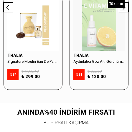
Tükendi
THALIA
THALIA
Signature Moulin Eau De Parfüm Women 50ml & Sabun Seti
Aydınlatıcı Göz Altı Görünüm Destekleyici Cilt Bakım Serumu %10 Vitamin C - 30ml
₺ 1,872.49
₺ 622.50
%
84
%
81
₺ 299.00
₺ 120.00
ANINDA%40 İNDİRİM FIRSATI
BU FIRSATI KAÇIRMA