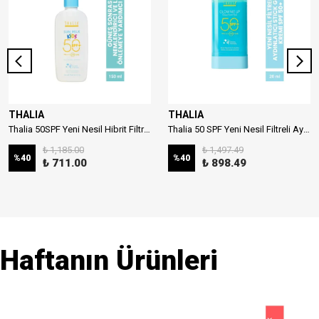
THALIA
THALIA
Thalia 50SPF Yeni Nesil Hibrit Filtreli Çocuk Güneş Sütü 150ml
Thalia 50 SPF Yeni Nesil Filtreli Aydınlatıcı Stick Güneş Kremi 20ml
₺ 1,185.00
₺ 1,497.49
%
40
%
40
₺ 711.00
₺ 898.49
Haftanın Ürünleri