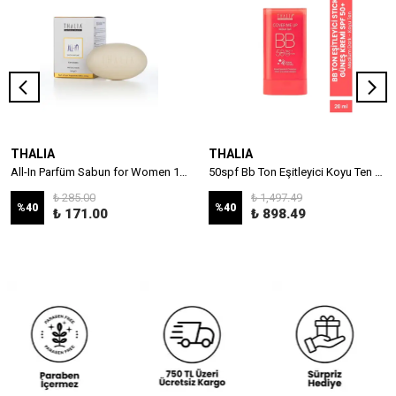
THALIA
THALIA
All-In Parfüm Sabun for Women 100 gr
50spf Bb Ton Eşitleyici Koyu Ten Stick Güneş Kremi 20ml
₺ 285.00
₺ 1,497.49
%
40
%
40
₺ 171.00
₺ 898.49