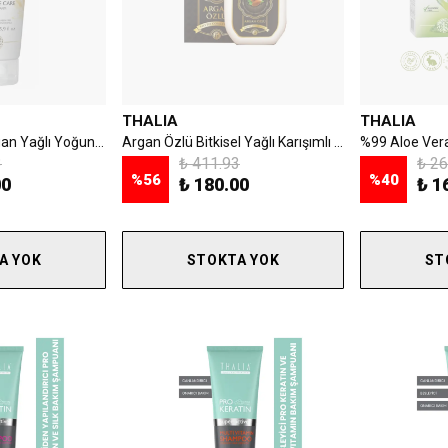
THALIA
THALIA
Thalia Organik Argan Yağlı Yoğun Nemlendiricili Saç Bakım Maskesi - 175 ml
Argan Özlü Bitkisel Yağlı Karışımlı Şampuanı 300ml
3
₺ 411.93
₺ 26
%
56
%
40
00
₺ 180.00
₺ 1
A YOK
STOKTA YOK
ST