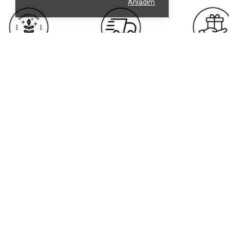
Anladım
Kurumsal
Müşteri Hizmetler
Hakkımızda
Üyelik Sözleşmesi
Marka Profili
Satış Sözleşmesi
Kalite Belgelerimiz
Çerez (Cookie) Politaka
Müşteri Memnuniyeti
KVKK ve Gizlilik
İletişim
Garanti ve İade Koşullar