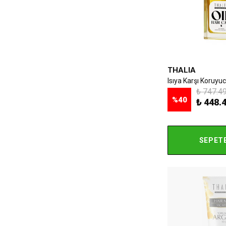
THALIA
₺ 747.4
%
40
₺ 448.
SEPETE