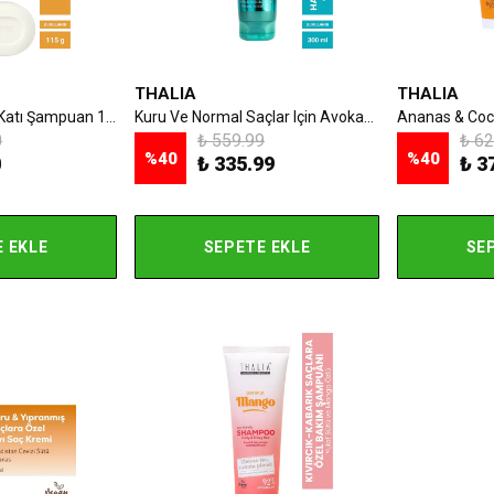
THALIA
THALIA
Nemlendirici Etkili Katı Şampuan 115 gr
Kuru Ve Normal Saçlar Için Avokado Özlü Bakım Şampuanı 300 Ml
0
₺ 559.99
₺ 62
%
40
%
40
0
₺ 335.99
₺ 3
 EKLE
SEPETE EKLE
SE