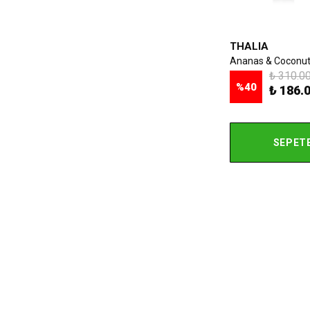
THALIA
₺ 310.0
%
40
₺ 186.
SEPETE