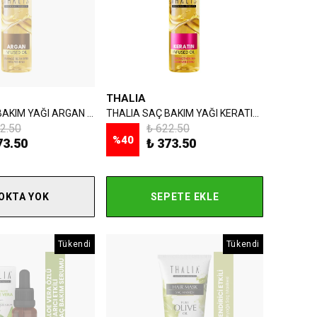
THALIA
THALIA SAÇ BAKIM YAĞI ARGAN 100 ML
THALIA SAÇ BAKIM YAĞI KERATIN 100 ML
2.50
₺ 622.50
%
40
73.50
₺ 373.50
OKTA YOK
SEPETE EKLE
Tükendi
Tükendi