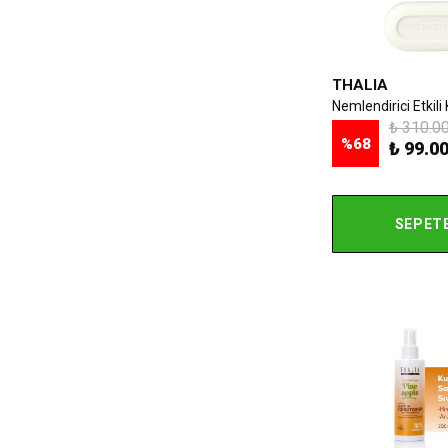
THALIA
₺ 310.0
%
68
₺ 99.0
SEPETE