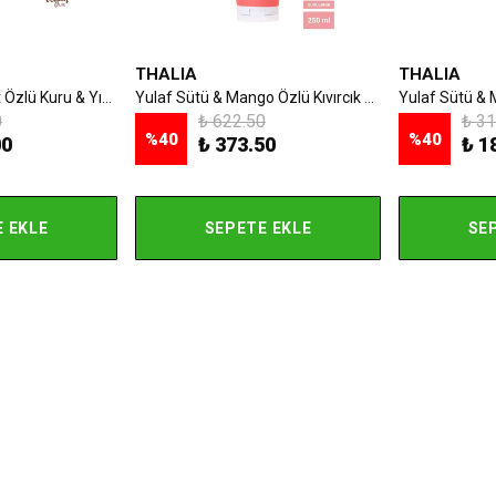
THALIA
THALIA
Ananas & Coconut Özlü Kuru & Yıpranmış Saçlara Özel Sıvı Saç Kremi 200ml
Yulaf Sütü & Mango Özlü Kıvırcık & Kabarık Saçlara Özel Bakım Şampuanı 250ml
0
₺ 622.50
₺ 31
%
40
%
40
00
₺ 373.50
₺ 1
 EKLE
SEPETE EKLE
SE