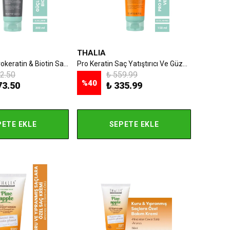
THALIA
Güçlendirici Prokeratin & Biotin Saç Bakım Şampuanı - 300 ml
Pro Keratin Saç Yatıştırıcı Ve Güzelleştirici Krem - 150 ml
2.50
₺ 559.99
%
40
73.50
₺ 335.99
PETE EKLE
SEPETE EKLE