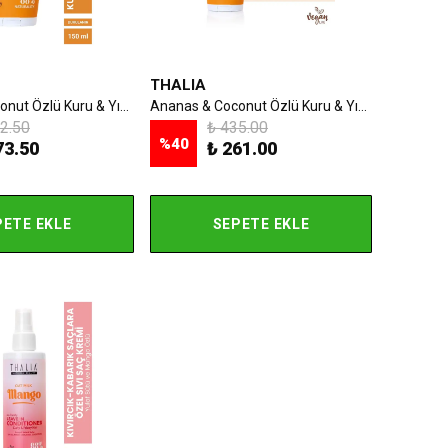
THALIA
Ananas & Coconut Özlü Kuru & Yıpranmış Saçlara Özel Bakım Şampuanı 250ml
Ananas & Coconut Özlü Kuru & Yıpranmış Saçlara Özel Saç Kremi 150ml
2.50
₺ 435.00
%
40
73.50
₺ 261.00
PETE EKLE
SEPETE EKLE