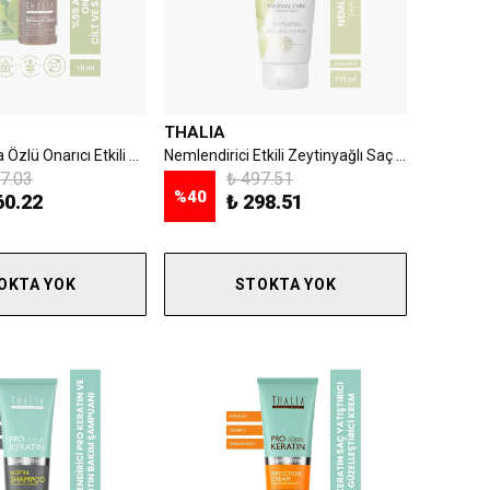
THALIA
%99 Aloe Vera Özlü Onarıcı Etkili Cilt & Saç Bakım Serumu - 10ml
Nemlendirici Etkili Zeytinyağlı Saç Bakım Maskesi 175 ml
7.03
₺ 497.51
%
40
60.22
₺ 298.51
OKTA YOK
STOKTA YOK