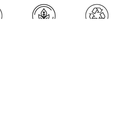
i
Popüler Kategoriler
Üretim
CİLT BAKIMI
AR-GE
SAÇ BAKIM
Planlama ve Kalite Kont
sı
VÜCUT & BANYO
KOKULAR
ı
BLOG