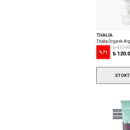
THALIA
₺ 411.9
%
71
₺ 120.
STOKT