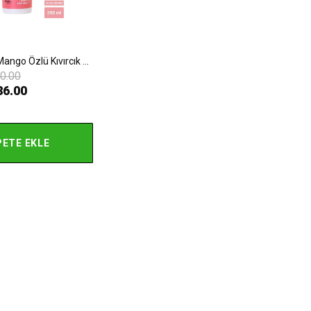
Yulaf Sütü & Mango Özlü Kıvırcık & Kabarık Saçlara Özel Sıvı Bakım Kremi 200ml
0.00
86.00
PETE EKLE