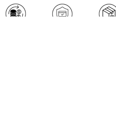
Genel Merkez
Selahaddin Eyyubi, 1538. Sk. NO:43
45/B, 34517 Esenyurt/İstanbul
rol
Bize Ulaşın
info@thalia.com.tr
-
+90 2124380663