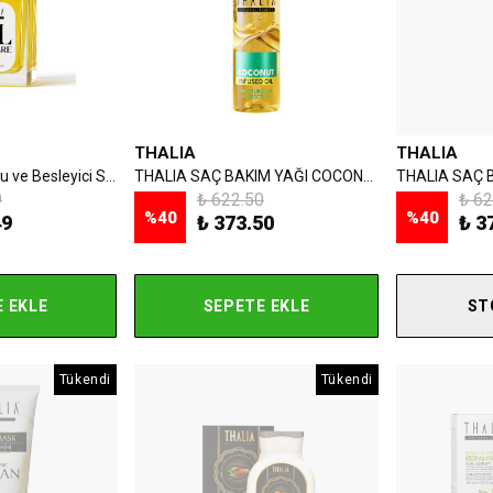
THALIA
THALIA
Isıya Karşı Koruyucu ve Besleyici Saç Bakım Yağı
THALIA SAÇ BAKIM YAĞI COCONUT 100 ML
9
₺ 622.50
₺ 62
%
40
%
40
49
₺ 373.50
₺ 3
 EKLE
SEPETE EKLE
ST
Tükendi
Tükendi