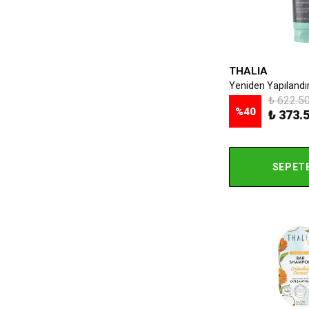
THALIA
₺ 622.5
%
40
₺ 373.
SEPETE