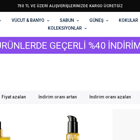
750 TL VE ÜZERİ ALIŞVERİŞLERİNİZDE KARGO ÜCRETSİZ
VÜCUT & BANYO
SABUN
GÜNEŞ
KOKULAR
KOLEKSİYONLAR
RDE GEÇERLİ %40 İNDİRİM FIRSAT
Fiyat azalan
İndirim oranı artan
İndirim oranı azalan