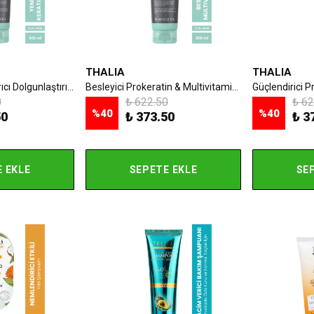
THALIA
THALIA
Yeniden Yapılandırıcı Dolgunlaştırıcı Prokeratin & Silk Saç Bakım Şampuanı - 300 ml
Besleyici Prokeratin & Multivitamin Saç Bakım Şampuanı - 300 Ml
0
₺ 622.50
₺ 62
%
40
%
40
50
₺ 373.50
₺ 3
 EKLE
SEPETE EKLE
SE