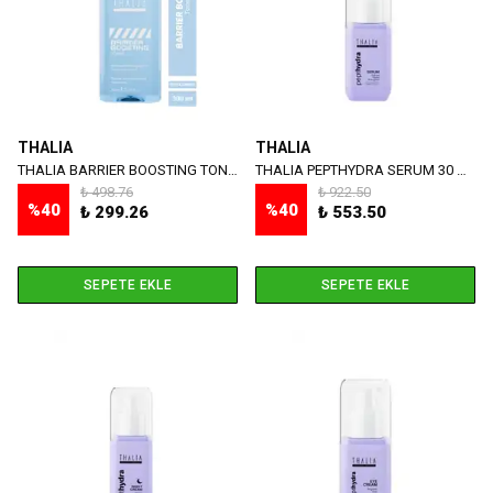
THALIA
THALIA
THALIA BARRIER BOOSTING TONİK 200 ML
THALIA PEPTHYDRA SERUM 30 ML
₺ 498.76
₺ 922.50
%
40
%
40
₺ 299.26
₺ 553.50
SEPETE EKLE
SEPETE EKLE