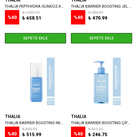
THALIA
THALIA
THALIA PEPTHYDRA GÜNDÜZ KREMİ 50 ML
THALIA BARRIER BOOSTING JEL SERUM 30 ML
₺ 1,097.51
₺ 784.99
%
40
%
40
₺ 658.51
₺ 470.99
SEPETE EKLE
SEPETE EKLE
THALIA
THALIA
THALIA BARRIER BOOSTING NEMLENDİRİCİ KREM 50 ML
THALIA BARRIER BOOSTING ÇİFT AŞAMALI MAKYAJ TEMİZLEYİCİ 200 ML
₺ 859.99
₺ 411.25
%
40
%
40
₺ 515.99
₺ 246.75