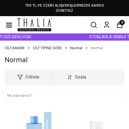
750 TL VE ÜZERİ ALIŞVERİŞLERİNİZDE KARGO
ÜCRETSİZ
0
İZİ BEKLİYOR.
STOKLARLA SINIRLI! TÜM
CİLT BAKIMI
CİLT TİPİNE GÖRE
Normal
Normal
Normal
Filtrele
Sırala