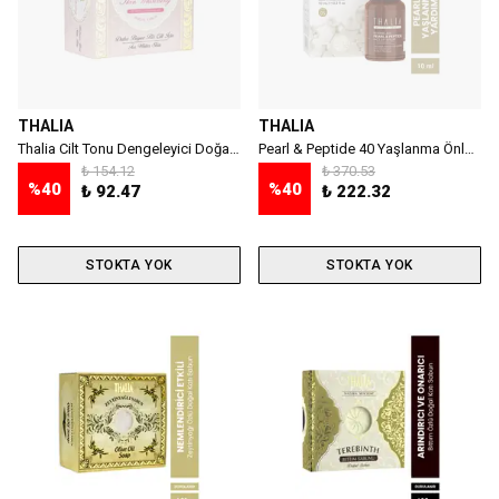
THALIA
THALIA
Thalia Cilt Tonu Dengeleyici Doğal Katı Sabun - 150 gr
Pearl & Peptide 40 Yaşlanma Önlemeye Yardımcı Yüz Serumu - 10 ml
₺ 154.12
₺ 370.53
%
40
%
40
₺ 92.47
₺ 222.32
STOKTA YOK
STOKTA YOK