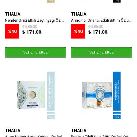
THALIA
THALIA
Nemlendirici Etkili Zeytinyağı Özlü Doğal Sabun 150 G
Arındırıcı Onarıcı Etkili Bıttım Özlü Sabun 125 G
₺ 285.00
₺ 285.00
%
40
%
40
₺ 171.00
₺ 171.00
SEPETE EKLE
SEPETE EKLE
THALIA
THALIA
Akne Karşıtı Ardıç Katranlı Doğal Katı Sabun 125 gr
Peeling Etkili Keçi Sütü Doğal Katı Sabun 150 gr