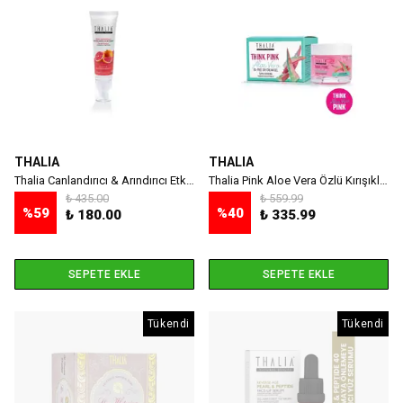
THALIA
THALIA
Thalia Canlandırıcı & Arındırıcı Etkili Pembe Greyfurt Özlü Yüz Bakım Kremi 50ml
Thalia Pink Aloe Vera Özlü Kırışıklık & Nemlendirmeye Yardımcı Yüz Bakım Jel Krem 50ml
₺ 435.00
₺ 559.99
%
59
%
40
₺ 180.00
₺ 335.99
SEPETE EKLE
SEPETE EKLE
Tükendi
Tükendi