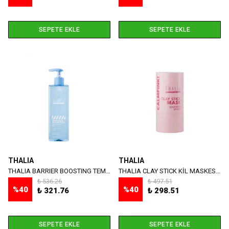
SEPETE EKLE
SEPETE EKLE
THALIA
THALIA
THALIA BARRIER BOOSTING TEMİZLEME JELİ 300 ML
THALIA CLAY STICK KİL MASKESİ CALMPINK! 30 GR
₺ 536.26
₺ 497.51
%
40
%
40
₺ 321.76
₺ 298.51
SEPETE EKLE
SEPETE EKLE