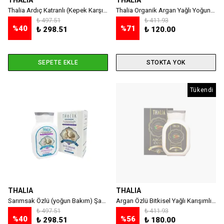
THALIA
THALIA
Thalia Ardıç Katranlı (Kepek Karşıtı) Şampuan 300 ml
Thalia Organik Argan Yağlı Yoğun Nemlendiricili Saç Bakım Maskesi - 175 ml
₺ 497.51
₺ 411.93
%
40
%
71
₺ 298.51
₺ 120.00
SEPETE EKLE
STOKTA YOK
Tükendi
THALIA
THALIA
Sarımsak Özlü (yoğun Bakım) Şampuan 300 Ml
Argan Özlü Bitkisel Yağlı Karışımlı Şampuanı 300ml
₺ 497.51
₺ 411.93
%
40
%
56
₺ 298.51
₺ 180.00