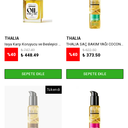
THALIA
THALIA
Isıya Karşı Koruyucu ve Besleyici Saç Bakım Yağı
THALIA SAÇ BAKIM YAĞI COCONUT 100 ML
₺ 747.49
₺ 622.50
%
40
%
40
₺ 448.49
₺ 373.50
SEPETE EKLE
SEPETE EKLE
Tükendi