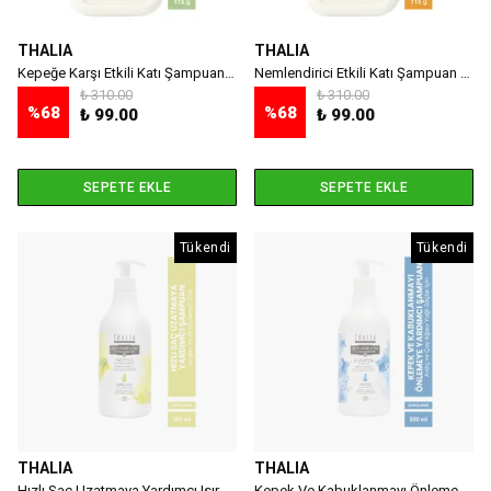
THALIA
THALIA
Kepeğe Karşı Etkili Katı Şampuan 115 gr
Nemlendirici Etkili Katı Şampuan 115 gr
₺ 310.00
₺ 310.00
%
68
%
68
₺ 99.00
₺ 99.00
SEPETE EKLE
SEPETE EKLE
Tükendi
Tükendi
THALIA
THALIA
Hızlı Saç Uzatmaya Yardımcı Isırgan Ve At Kestanesi Özlü Saç Bakım Şampuanı - 500 Ml
Kepek Ve Kabuklanmayı Önlemeye Yardımcı Ardıç Ve Çay Ağacı Yağlı Saç Bakım Şampuanı - 500 ml