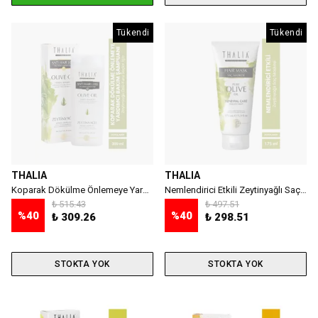
Tükendi
Tükendi
THALIA
THALIA
Koparak Dökülme Önlemeye Yardımcı Zeytinyağı Özlü Saç Bakım Şampuanı - 300 ml
Nemlendirici Etkili Zeytinyağlı Saç Bakım Maskesi 175 ml
₺ 515.43
₺ 497.51
%
40
%
40
₺ 309.26
₺ 298.51
STOKTA YOK
STOKTA YOK