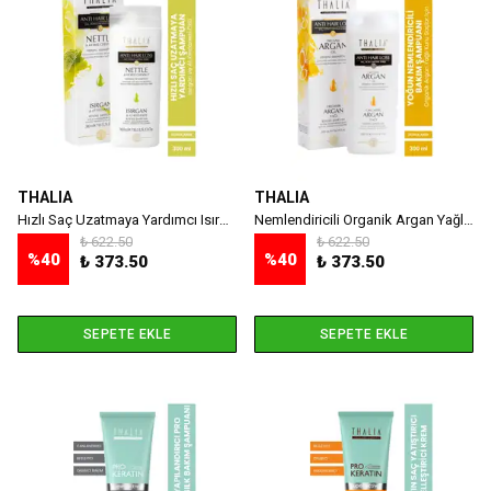
THALIA
THALIA
Hızlı Saç Uzatmaya Yardımcı Isırgan Ve At Kestanesi Özlü Saç Bakım Şampuanı - 300 ml
Nemlendiricili Organik Argan Yağlı Saç Bakım Şampuanı - 300 ml
₺ 622.50
₺ 622.50
%
40
%
40
₺ 373.50
₺ 373.50
SEPETE EKLE
SEPETE EKLE