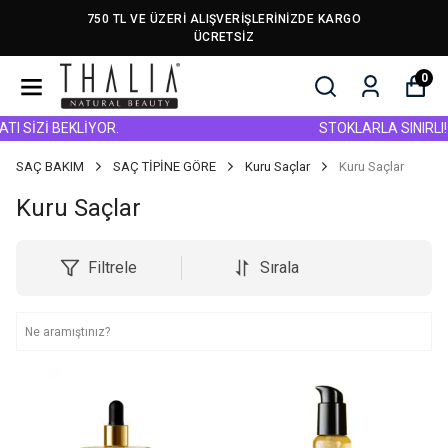
750 TL VE ÜZERİ ALIŞVERİŞLERİNİZDE KARGO
ÜCRETSİZ
0
SİZİ BEKLİYOR.
STOKLARLA SINIRLI! TÜ
SAÇ BAKIM
SAÇ TİPİNE GÖRE
Kuru Saçlar
Kuru Saçlar
Kuru Saçlar
Filtrele
Sırala