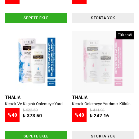
SEPETE EKLE
STOKTA YOK
Tükendi
THALIA
THALIA
Kepek Ve Kaşıntı Önlemeye Yardımcı Ardıç Ve Çay Ağacı Yağlı Saç Bakım Şampuanı - 300 Ml
Kepek Önlemeye Yardımcı Kükürt Ve Kırmızı Biber Özlü Saç Bakım Şampuanı - 300 Ml
₺ 622.50
₺ 411.93
%
40
%
40
₺ 373.50
₺ 247.16
SEPETE EKLE
STOKTA YOK