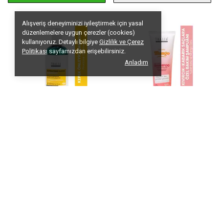
Alışveriş deneyiminizi iyileştirmek için yasal
düzenlemelere uygun çerezler (cookies)
kullanıyoruz. Detaylı bilgiye
Gizlilik ve Çerez
Politikası
sayfamızdan erişebilirsiniz.
Anladım
THALIA
THALIA
Piroctone Olamine Kepeklenmeyi Önlemeye Yardımcı Saç Bakım Şampuanı 400ml
Yulaf Sütü & Mango Özlü Kıvırcık & Kabarık Saçlara Özel Bakım Şampuanı 250ml
₺ 685.00
₺ 622.50
%
40
%
40
₺ 411.00
₺ 373.50
SEPETE EKLE
SEPETE EKLE