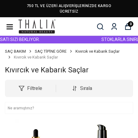
750 TL VE ÜZERİ ALIŞVERİŞLERİNİZDE KARGO
ÜCRETSİZ
0
SİZİ BEKLİYOR.
STOKLARLA SINIRLI! TÜ
SAÇ BAKIM
SAÇ TİPİNE GÖRE
Kıvırcık ve Kabarık Saçlar
Kıvırcık ve Kabarık Saçlar
Kıvırcık ve Kabarık Saçlar
Filtrele
Sırala