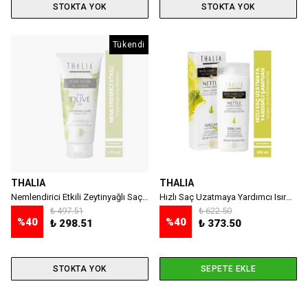
STOKTA YOK
STOKTA YOK
Tükendi
THALIA
THALIA
Nemlendirici Etkili Zeytinyağlı Saç Bakım Maskesi 175 ml
Hızlı Saç Uzatmaya Yardımcı Isırgan Ve At Kestanesi Özlü Saç Bakım Şampuanı - 300 ml
₺ 497.51
₺ 622.50
%
40
%
40
₺ 298.51
₺ 373.50
STOKTA YOK
SEPETE EKLE