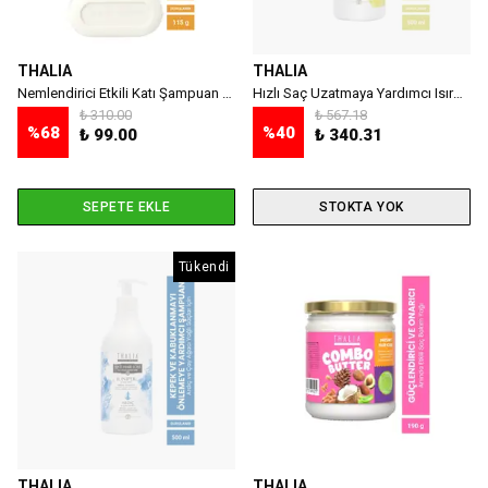
THALIA
THALIA
Nemlendirici Etkili Katı Şampuan 115 gr
Hızlı Saç Uzatmaya Yardımcı Isırgan Ve At Kestanesi Özlü Saç Bakım Şampuanı - 500 Ml
₺ 310.00
₺ 567.18
%
68
%
40
₺ 99.00
₺ 340.31
SEPETE EKLE
STOKTA YOK
Tükendi
THALIA
THALIA