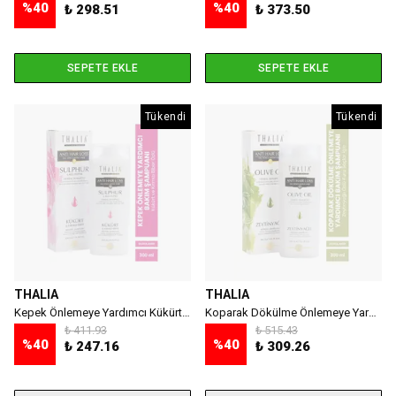
%
40
%
40
₺ 298.51
₺ 373.50
SEPETE EKLE
SEPETE EKLE
Tükendi
Tükendi
THALIA
THALIA
Kepek Önlemeye Yardımcı Kükürt Ve Kırmızı Biber Özlü Saç Bakım Şampuanı - 300 Ml
Koparak Dökülme Önlemeye Yardımcı Zeytinyağı Özlü Saç Bakım Şampuanı - 300 ml
₺ 411.93
₺ 515.43
%
40
%
40
₺ 247.16
₺ 309.26