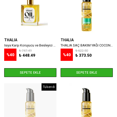
THALIA
THALIA
Isıya Karşı Koruyucu ve Besleyici Saç Bakım Yağı
THALIA SAÇ BAKIM YAĞI COCONUT 100 ML
₺ 747.49
₺ 622.50
%
40
%
40
₺ 448.49
₺ 373.50
SEPETE EKLE
SEPETE EKLE
Tükendi