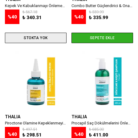
Kepek Ve Kabuklanmayı Önlemeye Yardımcı Ardıç Ve Çay Ağacı Yağlı Saç Bakım Şampuanı - 500 ml
Combo Butter Güçlendirici & Onarıcı Anında Etkili Saç Bakım Yağı 190gr
₺ 567.18
₺ 559.99
%
40
%
40
₺ 340.31
₺ 335.99
STOKTA YOK
SEPETE EKLE
THALIA
THALIA
Piroctone Olamine Kepeklenmeyi Önlemeye Yardımcı Saç Bakım Serumu 100ml
Procapil Saç Dökülmelerini Önlemeye Yardımcı Bakım Şampuanı 400ml
₺ 497.51
₺ 685.00
%
40
%
40
₺ 298.51
₺ 411.00