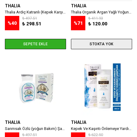
THALIA
THALIA
Thalia Ardıç Katranlı (Kepek Karşıtı) Şampuan 300 ml
Thalia Organik Argan Yağlı Yoğun Nemlendiricili Saç Bakım Maskesi - 175 ml
₺ 497.51
₺ 411.93
%
40
%
71
₺ 298.51
₺ 120.00
SEPETE EKLE
STOKTA YOK
THALIA
THALIA
Sarımsak Özlü (yoğun Bakım) Şampuan 300 Ml
Kepek Ve Kaşıntı Önlemeye Yardımcı Ardıç Ve Çay Ağacı Yağlı Saç Bakım Şampuanı - 300 Ml
₺ 497.51
₺ 622.50