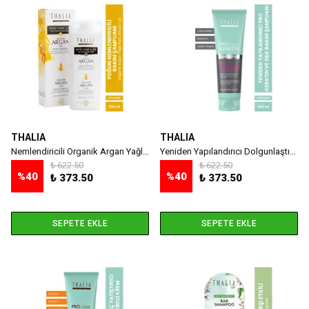
THALIA
THALIA
Nemlendiricili Organik Argan Yağlı Saç Bakım Şampuanı - 300 ml
Yeniden Yapılandırıcı Dolgunlaştırıcı Prokeratin & Silk Saç Bakım Şampuanı - 300 ml
₺ 622.50
₺ 622.50
%
40
%
40
₺ 373.50
₺ 373.50
SEPETE EKLE
SEPETE EKLE