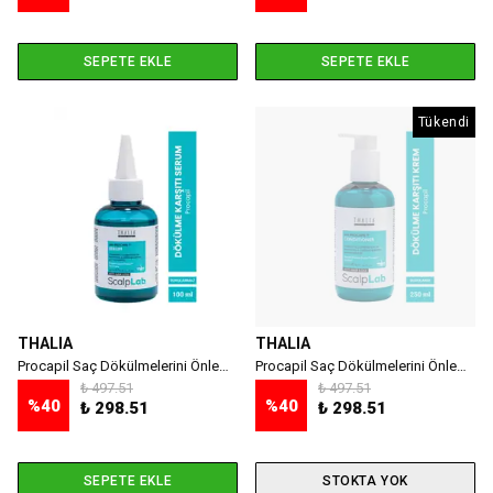
SEPETE EKLE
SEPETE EKLE
Tükendi
THALIA
THALIA
Procapil Saç Dökülmelerini Önlemeye Yardımcı Saç Bakım Serumu 100ml
Procapil Saç Dökülmelerini Önlemeye Yardımcı Saç Bakım Kremi 250ml
₺ 497.51
₺ 497.51
%
40
%
40
₺ 298.51
₺ 298.51
SEPETE EKLE
STOKTA YOK