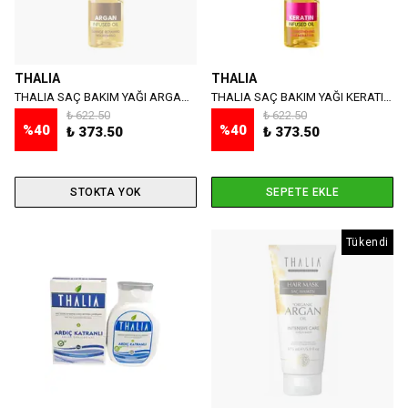
THALIA
THALIA
THALIA SAÇ BAKIM YAĞI ARGAN 100 ML
THALIA SAÇ BAKIM YAĞI KERATIN 100 ML
₺ 622.50
₺ 622.50
%
40
%
40
₺ 373.50
₺ 373.50
STOKTA YOK
SEPETE EKLE
Tükendi