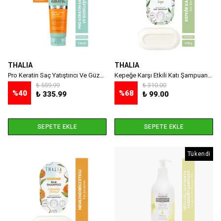
THALIA
THALIA
Pro Keratin Saç Yatıştırıcı Ve Güzelleştirici Krem - 150 ml
Kepeğe Karşı Etkili Katı Şampuan 115 gr
₺ 559.99
₺ 310.00
%
40
%
68
₺ 335.99
₺ 99.00
SEPETE EKLE
SEPETE EKLE
Tükendi