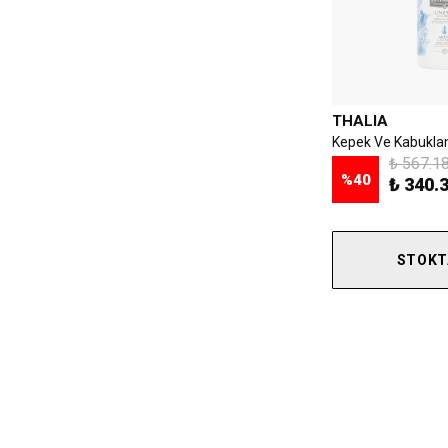
THALIA
₺ 567.1
%
40
₺ 340.
STOKT