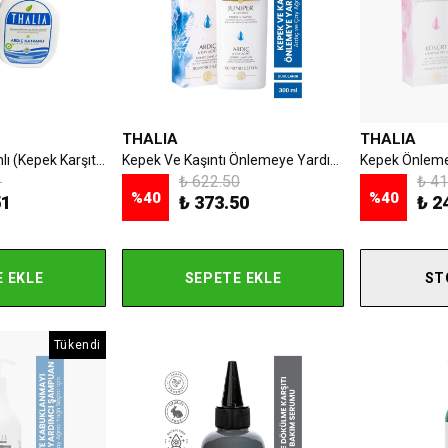
THALIA
THALIA
Thalia Ardıç Katranlı (Kepek Karşıtı) Şampuan 300 ml
Kepek Ve Kaşıntı Önlemeye Yardımcı Ardıç Ve Çay Ağacı Yağlı Saç Bakım Şampuanı - 300 Ml
1
₺ 622.50
₺ 41
%
40
%
40
51
₺ 373.50
₺ 2
 EKLE
SEPETE EKLE
ST
Tükendi