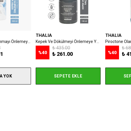
THALIA
THALIA
Kepek Ve Kabuklanmayı Önlemeye Yardımcı Ardıç Ve Çay Ağacı Yağlı Saç Bakım Şampuanı - 500 ml
Kepek Ve Dökülmeyi Önlemeye Yardımcı Erkek Saç Bakım Serumu 100ml
8
₺ 435.00
₺ 68
%
40
%
40
31
₺ 261.00
₺ 4
A YOK
SEPETE EKLE
SE