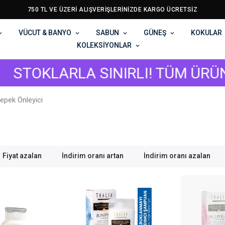
750 TL VE ÜZERİ ALIŞVERİŞLERİNİZDE KARGO ÜCRETSİZ
VÜCUT & BANYO
SABUN
GÜNEŞ
KOKULAR
KOLEKSİYONLAR
OKLARLA SINIRLI! TÜM ÜRÜNLERD
epek Önleyici
Fiyat azalan
İndirim oranı artan
İndirim oranı azalan