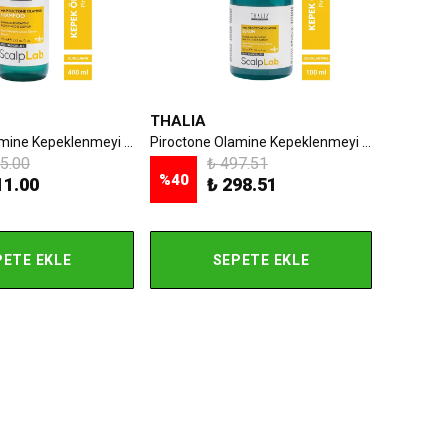
THALIA
Piroctone Olamine Kepeklenmeyi Önlemeye Yardımcı Saç Bakım Şampuanı 400ml
Piroctone Olamine Kepeklenmeyi Önlemeye Yardımcı Saç Bakım Serumu 100ml
5.00
₺ 497.51
%
40
11.00
₺ 298.51
PETE EKLE
SEPETE EKLE