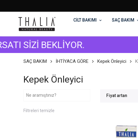
CİLT BAKIMI
SAÇ BAKIM
 SİZİ BEKLİYOR.
ST
SAÇ BAKIM
İHTİYACA GÖRE
Kepek Önleyici
K
Kepek Önleyici
Fiyat artan
Filtreleri temizle