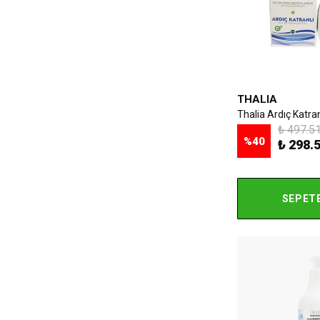
THALIA
₺ 497.5
%
40
₺ 298.
SEPETE