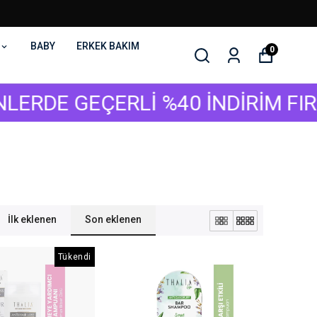
BABY
ERKEK BAKIM
0
E GEÇERLİ %40 İNDİRİM FIRSATI 
İlk eklenen
Son eklenen
Tükendi