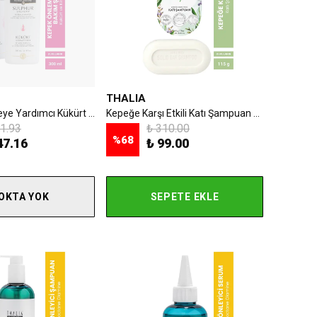
THALIA
Kepek Önlemeye Yardımcı Kükürt Ve Kırmızı Biber Özlü Saç Bakım Şampuanı - 300 Ml
Kepeğe Karşı Etkili Katı Şampuan 115 gr
1.93
₺ 310.00
%
68
47.16
₺ 99.00
OKTA YOK
SEPETE EKLE