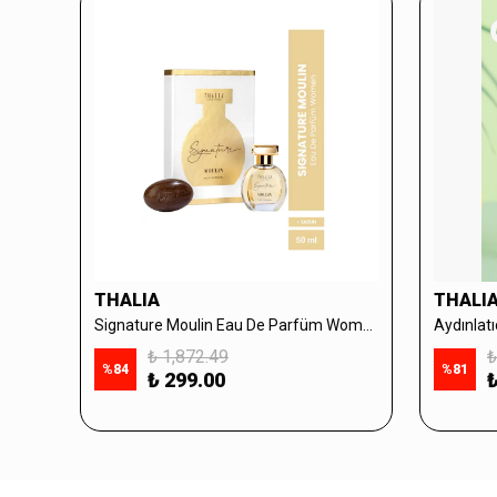
THALIA
THALI
Signature Moulin Eau De Parfüm Women 50ml & Sabun Seti
₺ 1,872.49
₺
%
84
%
81
₺ 299.00
₺