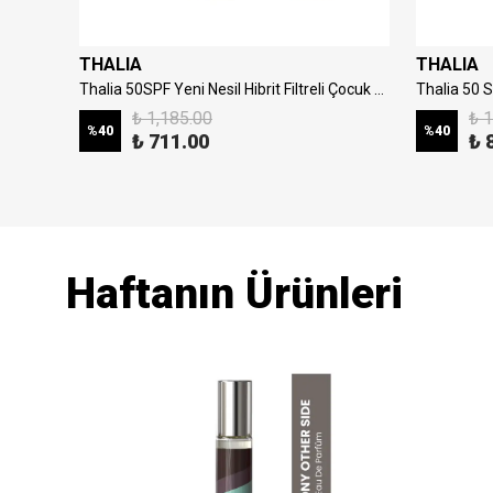
THALIA
THALIA
50spf Yeni Nesil Hibrit Filtreli Su Bazlı Yüz Güneş Kremi 50ml
Thalia 50SPF Yeni Nesil Hibrit Filtreli Çocuk Güneş Sütü 150ml
₺ 1,185.00
₺ 1
%
40
%
40
₺ 711.00
₺ 
Haftanın Ürünleri