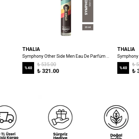
THALIA
THALIA
THALIA LIP GLOSS DUDAK PARLATICISI MOCHA BREEZE 15 ML
Symphony Other Side Men Eau De Parfüm 35 ml
Symphony 
₺ 535.00
₺ 
%
40
%
40
₺ 321.00
₺ 