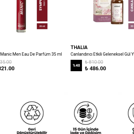
THALIA
Manic Men Eau De Parfüm 35 ml
Canlandırıcı Etkili Geleneksel Gül 
535.00
₺ 810.00
%
40
321.00
₺ 486.00