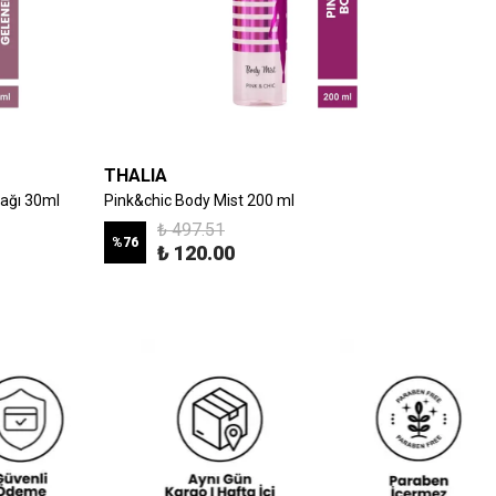
THALIA
THALI
Yağı 30ml
Pink&chic Body Mist 200 ml
Thalia 
₺ 497.51
%
76
%
40
₺ 120.00