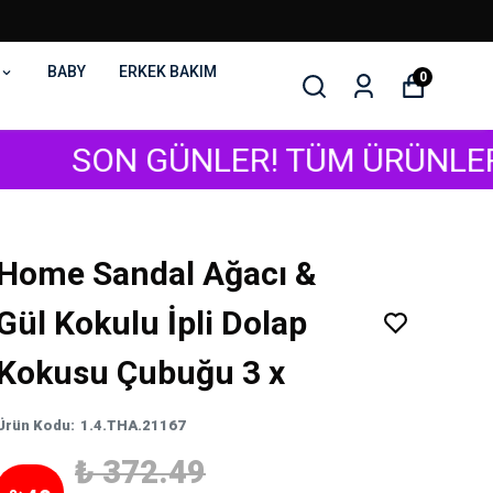
BABY
ERKEK BAKIM
0
GÜNLER! TÜM ÜRÜNLERDE GEÇERLİ
Home Sandal Ağacı &
Gül Kokulu İpli Dolap
Kokusu Çubuğu 3 x
Ürün Kodu
:
1.4.THA.21167
₺ 372.49