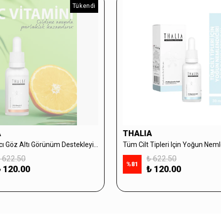
Tükendi
A
THALIA
Aydınlatıcı Göz Altı Görünüm Destekleyici Cilt Bakım Serumu %10 Vitamin C - 30ml
 622.50
₺ 622.50
%
81
 120.00
₺ 120.00