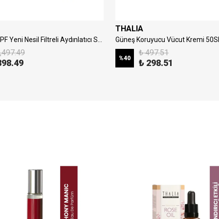
THALIA
Thalia 50 SPF Yeni Nesil Filtreli Aydınlatıcı Stick Güneş Kremi 20ml
Güneş Koruyucu Vücut Kremi 50
,497.49
₺ 497.51
%
40
898.49
₺ 298.51