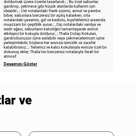
doldurmak üzere özenle tasarlandı.; ; Bu özel sabunlar,
gardırop, çekmece gibi küçük alanlarda kullanım için
idealdir.; ; Üst notalardaki frenk üzümü, armut ve pembe
biber, sabunlara benzersiz bir açılış katarken, orta
notalardaki yasemin, gül ve kediotu, kıyafetleriniz arasında
muazzam bir çeşitlilik sunar.; ; Dip notalardaki vanilya ve
sedir ağacı, sabunların kalıcılığını tamamlayarak evinizi
etkileyici bir kokuyla doldurur.; ; Thalia Dolap Kokuları,
gardırobunuzun içine asılabilir veya çekmecelerinizin içine
yerleştirilebilir, böylece her anınıza temizlik ve zarafet
katabilirsiniz.; ; Tertemiz ve kalıcı kokularıyla evinize özel bir
dokunuş ekler, Thalia'nın benzersiz notalarıyla ferah bir
atmosf
Devamını Göster
tlar ve