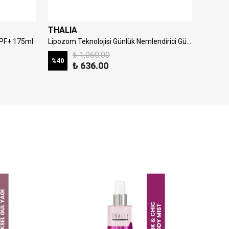
THALIA
THALI
SPF+ 175ml
Lipozom Teknolojisi Günlük Nemlendirici Güneş Yüz Kremi 50spf 50ml
₺ 1,060.00
%
40
%
40
₺ 636.00