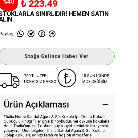
%
40
₺ 223.49
STOKLARLA SINIRLIDIR! HEMEN SATIN
ALIN.
Paylaş
:
Stoğa Gelince Haber Ver
750 TL ÜZERİ
15 GÜN İÇİNDE
ÜCRETSİZ KARGO
İADE DEĞİŞİM
Ürün Açıklaması
Thalia Home Sandal Ağacı & Gül Kokulu İpli Dolap Kokusu
Çubuğu 3 x 40gr "Her giysi bir öyküdür, her öyküsü kokularla
dolu: Thalia'nın zarif dokunuşuyla kıyafetlerinizin hikayesini
yaşayın.; " Ürün bilgileri: Thalia Sandal Ağacı & Gül Kokulu
Dolap Kokuları, evinizi ferah ve hoş bir atmosferle