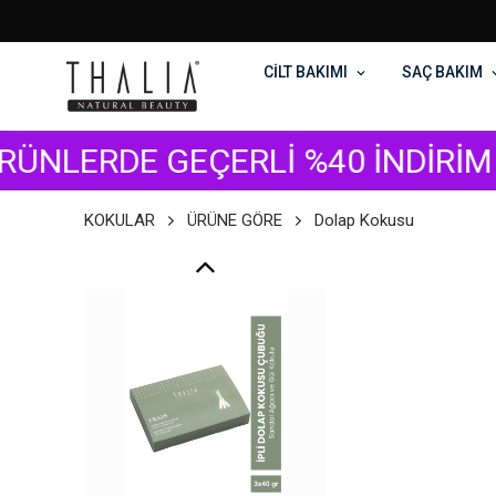
CİLT BAKIMI
SAÇ BAKIM
EÇERLİ %40 İNDİRİM FIRSATI Sİ
KOKULAR
ÜRÜNE GÖRE
Dolap Kokusu