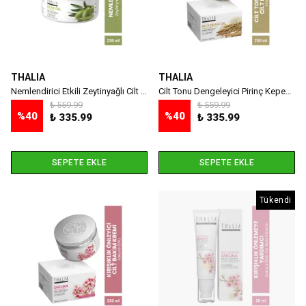
THALIA
THALIA
Nemlendirici Etkili Zeytinyağlı Cilt Bakım Kremi - 250 ml
Cilt Tonu Dengeleyici Pirinç Kepeği Yağlı Cilt Bakım Kremi - 250 ml
₺ 559.99
₺ 559.99
%
40
%
40
₺ 335.99
₺ 335.99
SEPETE EKLE
SEPETE EKLE
Tükendi