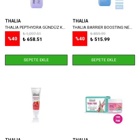
THALIA
THALIA
THALIA PEPTHYDRA GÜNDÜZ KREMİ 50 ML
THALIA BARRIER BOOSTING NEMLENDİRİCİ KREM 50 ML
₺ 1,097.51
₺ 859.99
%
40
%
40
₺ 658.51
₺ 515.99
SEPETE EKLE
SEPETE EKLE