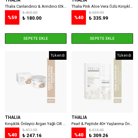
THALIA
THALIA
Thalia Canlandırıcı & Arındırıcı Etkili Pembe Greyfurt Özlü Yüz Bakım Kremi 50ml
Thalia Pink Aloe Vera Özlü Kırışıklık & Nemlendirmeye Yardımcı Yüz Bakım Jel Krem 50ml
₺ 435.00
₺ 559.99
%
59
%
40
₺ 180.00
₺ 335.99
SEPETE EKLE
SEPETE EKLE
Tükendi
Tükendi
THALIA
THALIA
Kırışıklık Önleyici Argan Yağlı Cilt Bakım Kremi - 250 ml Yoğun Nem
Pearl & Peptide 40+ Yaşlanma Önlemeye Yardımcı Yüz Bakım Kremi - 50 Ml
₺ 411.93
₺ 515.43
%
40
%
40
₺ 247.16
₺ 309.26