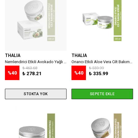
THALIA
THALIA
Nemlendirici Etkili Avokado Yağlı Cilt Bakım Kremi – 250 ml
Onarıcı Etkili Aloe Vera Cilt Bakım Kremi - 250 ml
₺ 463.68
₺ 559.99
%
40
%
40
₺ 278.21
₺ 335.99
STOKTA YOK
SEPETE EKLE