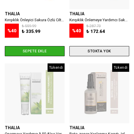
THALIA
THALIA
Kırışıklık Önleyici Sakura Özlü Cilt Bakım Kremi - 250 ml
Kırışıklık Önlemeye Yardımcı Sakura Özlü Yüz Bakım Kremi 50 ml
₺ 559.99
₺ 287.73
%
40
%
40
₺ 335.99
₺ 172.64
SEPETE EKLE
STOKTA YOK
Tükendi
Tükendi
THALIA
THALIA
Onarmaya Yardımcı %50 Aloe Vera Özlü Yüz Bakım Kremi 50ml
Boto-zonex Yaşlanma Karşıtı Jel Krem ( Doğal Botoks Etkili) 50 ml