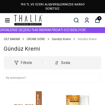
750 TL VE ÜZERİ ALIŞVERİŞLERİNİZDE KARGO
ÜCRETSİZ
0
NLERDE GEÇERLİ %40 İNDİRİM FIRSATI SİZİ BEKLİYOR.
CİLT BAKIMI
ÜRÜNE GÖRE
Gündüz Kremi
Gündüz Kremi
Gündüz Kremi
Filtrele
Sırala