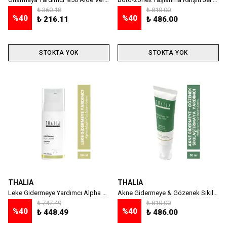
₺ 360.18
₺ 810.00
%
40
%
40
₺ 216.11
₺ 486.00
STOKTA YOK
STOKTA YOK
THALIA
THALIA
Leke Gidermeye Yardımcı Alpha Arbutin Yüz Bakım Kremi 50ml
Akne Gidermeye & Gözenek Sıkılaştırmaya Yardımcı Marjoram Yüz Bakım Kremi 50ml
₺ 747.49
₺ 810.00
%
40
%
40
₺ 448.49
₺ 486.00