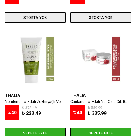
STOKTA YOK
STOKTA YOK
THALIA
THALIA
Nemlendirici Etkili Zeytinyağlı Ve Coenzym Q10 Cilt Bakım Kremi - 175 ml
Canlandırıcı Etkili Nar Özlü Cilt Bakım Kremi - 250 ml
₺ 372.49
₺ 559.99
%
40
%
40
₺ 223.49
₺ 335.99
SEPETE EKLE
SEPETE EKLE