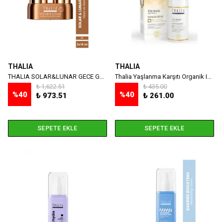
THALIA
THALIA
THALIA SOLAR&LUNAR GECE GÜNDÜZ KREMİ 2 X 18 ML
Thalia Yaşlanma Karşıtı Organik Innovative Tsubaki Yağlı Gündüz Yüz Bakım Kremi 15 SPF
₺ 1,622.51
₺ 435.00
%
40
%
40
₺ 973.51
₺ 261.00
SEPETE EKLE
SEPETE EKLE