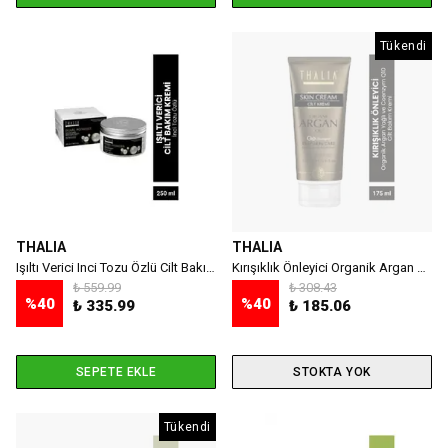
Tükendi
THALIA
THALIA
Işıltı Verici Inci Tozu Özlü Cilt Bakım Kremi - 250 Ml
Kırışıklık Önleyici Organik Argan Yağlı ve Coenzym Q10 Cilt Bakım Kremi 175 ml
₺ 559.99
₺ 308.43
%
40
%
40
₺ 335.99
₺ 185.06
SEPETE EKLE
STOKTA YOK
Tükendi