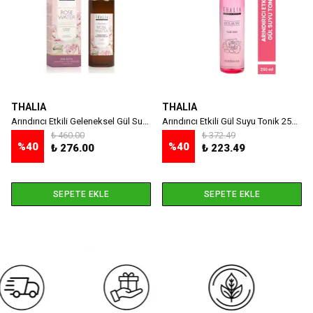
THALIA
THALIA
Arındırıcı Etkili Geleneksel Gül Suyu 250 ml
Arındırıcı Etkili Gül Suyu Tonik 250 ml
₺ 460.00
₺ 372.49
%
40
%
40
₺ 276.00
₺ 223.49
SEPETE EKLE
SEPETE EKLE