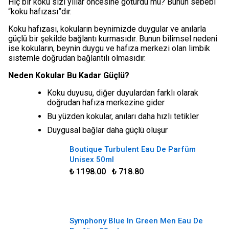
Hiç bir koku sizi yıllar öncesine götürdü mü? Bunun sebebi
“koku hafızası”dır.
Koku hafızası, kokuların beynimizde duygular ve anılarla
güçlü bir şekilde bağlantı kurmasıdır. Bunun bilimsel nedeni
ise kokuların, beynin duygu ve hafıza merkezi olan limbik
sistemle doğrudan bağlantılı olmasıdır.
Neden Kokular Bu Kadar Güçlü?
Koku duyusu, diğer duyulardan farklı olarak
doğrudan hafıza merkezine gider
Bu yüzden kokular, anıları daha hızlı tetikler
Duygusal bağlar daha güçlü oluşur
Boutique Turbulent Eau De Parfüm
Unisex 50ml
₺ 1198.00
₺ 718.80
Symphony Blue In Green Men Eau De