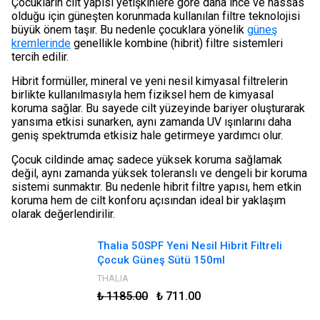
Çocukların cilt yapısı yetişkinlere göre daha ince ve hassas
olduğu için güneşten korunmada kullanılan filtre teknolojisi
büyük önem taşır. Bu nedenle çocuklara yönelik
güneş
kremlerinde
genellikle kombine (hibrit) filtre sistemleri
tercih edilir.
Hibrit formüller, mineral ve yeni nesil kimyasal filtrelerin
birlikte kullanılmasıyla hem fiziksel hem de kimyasal
koruma sağlar. Bu sayede cilt yüzeyinde bariyer oluşturarak
yansıma etkisi sunarken, aynı zamanda UV ışınlarını daha
geniş spektrumda etkisiz hale getirmeye yardımcı olur.
Çocuk cildinde amaç sadece yüksek koruma sağlamak
değil, aynı zamanda yüksek toleranslı ve dengeli bir koruma
sistemi sunmaktır. Bu nedenle hibrit filtre yapısı, hem etkin
koruma hem de cilt konforu açısından ideal bir yaklaşım
olarak değerlendirilir.
Thalia 50SPF Yeni Nesil Hibrit Filtreli
Çocuk Güneş Sütü 150ml
THALIA
₺ 1185.00
₺ 711.00