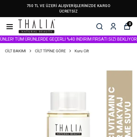
750 TL VE ÜZERİ ALIŞVERİŞLERİNİZDE KARGO
ÜCRETSİZ
0
ER! TÜM ÜRÜNLERDE GEÇERLİ %40 İNDİRİM FIRSATI SİZİ BEKLİYOR.
CİLT BAKIMI
CİLT TİPİNE GÖRE
Kuru Cilt