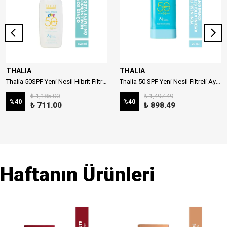
THALIA
THALIA
Thalia 50SPF Yeni Nesil Hibrit Filtreli Çocuk Güneş Sütü 150ml
Thalia 50 SPF Yeni Nesil Filtreli Aydınlatıcı Stick Güneş Kremi 20ml
₺ 1,185.00
₺ 1,497.49
%
40
%
40
₺ 711.00
₺ 898.49
Haftanın Ürünleri