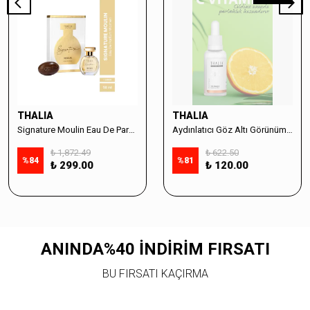
THALIA
THALIA
Signature Moulin Eau De Parfüm Women 50ml & Sabun Seti
Aydınlatıcı Göz Altı Görünüm Destekleyici Cilt Bakım Serumu %10 Vitamin C - 30ml
₺ 1,872.49
₺ 622.50
%
84
%
81
₺ 299.00
₺ 120.00
ANINDA%40 İNDİRİM FIRSATI
BU FIRSATI KAÇIRMA