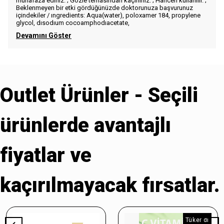
muhafaza ediniz. ; Gözle temasından kaçınınız. ; Haricen kullanılır. ;
Beklenmeyen bir etki gördüğünüzde doktorunuza başvurunuz
içindekiler / ıngredients: Aqua(water), poloxamer 184, propylene
glycol, dısodıum cocoamphodıacetate,
Devamını Göster
Outlet Ürünler - Seçili
ürünlerde avantajlı
fiyatlar ve
kaçırılmayacak fırsatlar.
Tükendi