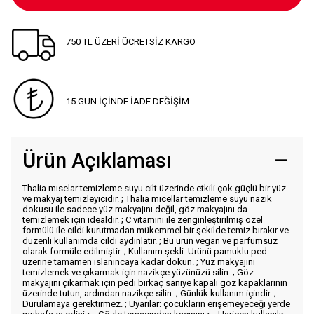
750 TL ÜZERİ ÜCRETSİZ KARGO
15 GÜN İÇİNDE İADE DEĞİŞİM
Ürün Açıklaması
Thalia mıselar temizleme suyu cilt üzerinde etkili çok güçlü bir yüz
ve makyaj temizleyicidir. ; Thalia micellar temizleme suyu nazik
dokusu ile sadece yüz makyajını değil, göz makyajını da
temizlemek için idealdir. ; C vitamini ile zenginleştirilmiş özel
formülü ile cildi kurutmadan mükemmel bir şekilde temiz bırakır ve
düzenli kullanımda cildi aydınlatır. ; Bu ürün vegan ve parfümsüz
olarak formüle edilmiştir. ; Kullanım şekli: Ürünü pamuklu ped
üzerine tamamen ıslanıncaya kadar dökün. ; Yüz makyajını
temizlemek ve çıkarmak için nazikçe yüzünüzü silin. ; Göz
makyajını çıkarmak için pedi birkaç saniye kapalı göz kapaklarının
üzerinde tutun, ardından nazikçe silin. ; Günlük kullanım içindir. ;
Durulamaya gerektirmez. ; Uyarılar: çocukların erişemeyeceği yerde