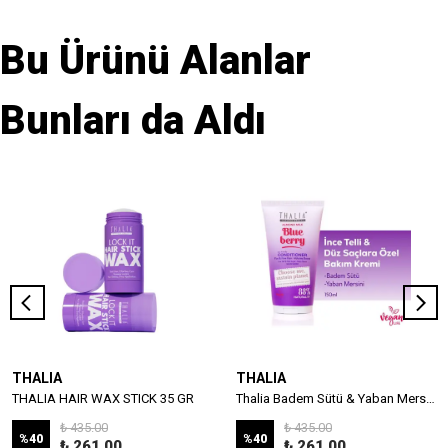
Bu Ürünü Alanlar
Bunları da Aldı
THALIA
THALIA
THALIA HAIR WAX STICK 35 GR
Thalia Badem Sütü & Yaban Mersini Özlü İnce Telli & Düz Saçlar İçin Bakım Kremi 150ml
₺ 435.00
₺ 435.00
%
40
%
40
₺ 261.00
₺ 261.00