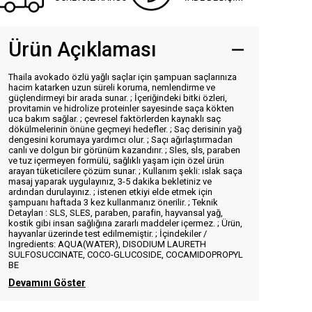
Ürün Açıklaması
Thaila avokado özlü yağlı saçlar için şampuan saçlarınıza
hacim katarken uzun süreli koruma, nemlendirme ve
güçlendirmeyi bir arada sunar. ; İçeriğindeki bitki özleri,
provitamin ve hidrolize proteinler sayesinde saça kökten
uca bakım sağlar. ; çevresel faktörlerden kaynaklı saç
dökülmelerinin önüne geçmeyi hedefler. ; Saç derisinin yağ
dengesini korumaya yardımcı olur. ; Saçı ağırlaştırmadan
canlı ve dolgun bir görünüm kazandırır. ; Sles, sls, paraben
ve tuz içermeyen formülü, sağlıklı yaşam için özel ürün
arayan tüketicilere çözüm sunar. ; Kullanım şekli: ıslak saça
masaj yaparak uygulayınız, 3-5 dakika bekletiniz ve
ardından durulayınız. ; istenen etkiyi elde etmek için
şampuanı haftada 3 kez kullanmanız önerilir. ; Teknik
Detayları : SLS, SLES, paraben, parafin, hayvansal yağ,
kostik gibi insan sağlığına zararlı maddeler içermez. ; Ürün,
hayvanlar üzerinde test edilmemiştir. ; İçindekiler /
Ingredients: AQUA(WATER), DISODIUM LAURETH
SULFOSUCCINATE, COCO-GLUCOSIDE, COCAMIDOPROPYL
BE
Devamını Göster