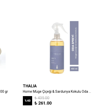
THALIA
THALI
00 gr
Home Müge Çiçeği & Sardunya Kokulu Oda Spreyi 400ml
Papaya 
₺ 435.00
%
40
%
40
₺ 261.00