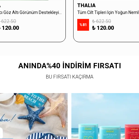
A
THALIA
Aydınlatıcı Göz Altı Görünüm Destekleyici Cilt Bakım Serumu %10 Vitamin C - 30ml
 622.50
₺ 622.50
%
81
 120.00
₺ 120.00
ANINDA%40 İNDİRİM FIRSATI
BU FIRSATI KAÇIRMA