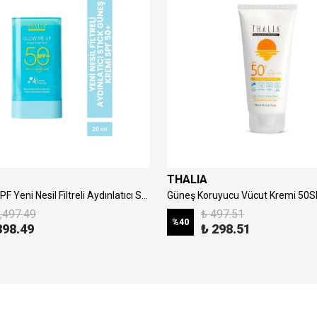
THALIA
Thalia 50 SPF Yeni Nesil Filtreli Aydınlatıcı Stick Güneş Kremi 20ml
Güneş Koruyucu Vücut Kremi 50
,497.49
₺ 497.51
%
40
898.49
₺ 298.51