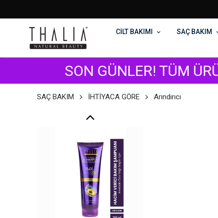
CİLT BAKIMI
SAÇ BAKIM
SON GÜNLER! TÜM ÜRÜNLERDE GEÇ
SAÇ BAKIM
İHTİYACA GÖRE
Arındırıcı