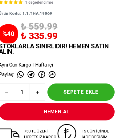
1 değerlendirme
Ürün Kodu
:
1.1.THA.19069
₺ 559.99
%
40
₺ 335.99
STOKLARLA SINIRLIDIR! HEMEN SATIN
ALIN.
Aynı Gün Kargo I Hafta içi
Paylaş
:
SEPETE EKLE
HEMEN AL
750 TL ÜZERİ
15 GÜN İÇİNDE
ÜCRETSİZ KARGO
İADE DEĞİŞİM