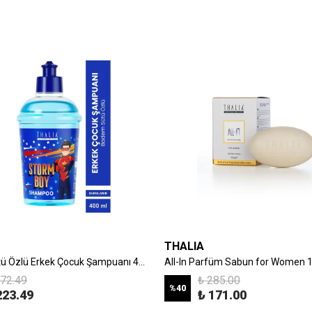
THALIA
Badem Sütü Özlü Erkek Çocuk Şampuanı 400ml
All-In Parfüm Sabun for Women 1
372.49
₺ 285.00
%
40
223.49
₺ 171.00