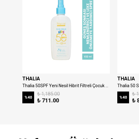
THALIA
THALIA
50spf Yeni Nesil Hibrit Filtreli Su Bazlı Yüz Güneş Kremi 50ml
Thalia 50SPF Yeni Nesil Hibrit Filtreli Çocuk Güneş Sütü 150ml
₺ 1,185.00
₺ 1
%
40
%
40
₺ 711.00
₺ 