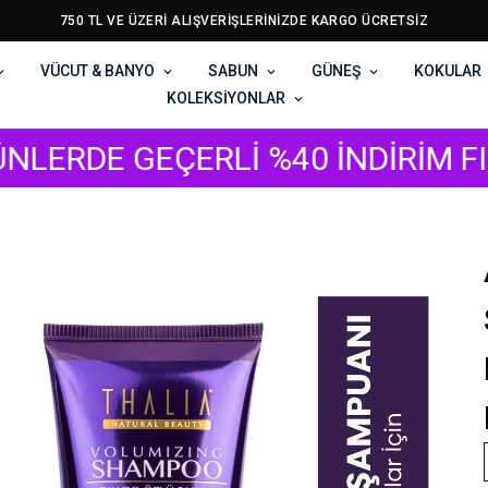
750 TL VE ÜZERİ ALIŞVERİŞLERİNİZDE KARGO ÜCRETSİZ
VÜCUT & BANYO
SABUN
GÜNEŞ
KOKULAR
KOLEKSİYONLAR
ERLİ %40 İNDİRİM FIRSATI SİZİ