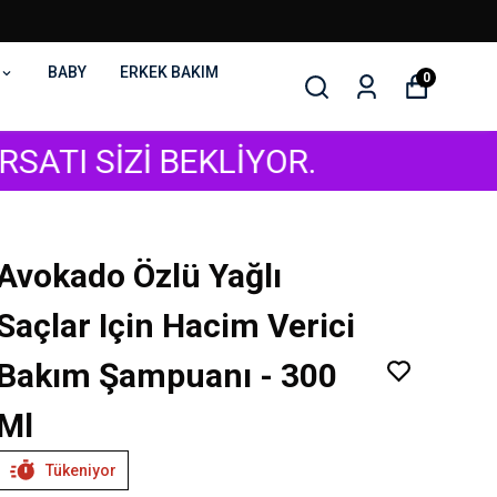
BABY
ERKEK BAKIM
0
 BEKLİYOR.
SON GÜ
Avokado Özlü Yağlı
Saçlar Için Hacim Verici
Bakım Şampuanı - 300
Ml
Tükeniyor