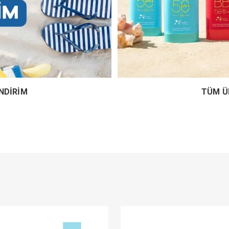
NDİRİM
TÜM Ü