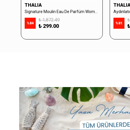
THALIA
THALI
Signature Moulin Eau De Parfüm Women 50ml & Sabun Seti
₺ 1,872.49
₺
%
84
%
81
₺ 299.00
₺