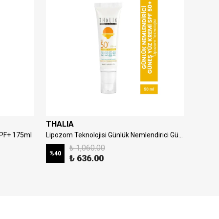
THALIA
THALI
SPF+ 175ml
Lipozom Teknolojisi Günlük Nemlendirici Güneş Yüz Kremi 50spf 50ml
₺ 1,060.00
%
40
%
40
₺ 636.00