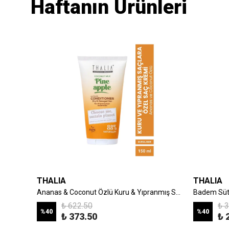
Haftanın Ürünleri
THALIA
THALIA
r
Ananas & Coconut Özlü Kuru & Yıpranmış Saçlara Özel Bakım Şampuanı 250ml
₺ 622.50
₺ 
%
40
%
40
₺ 373.50
₺ 